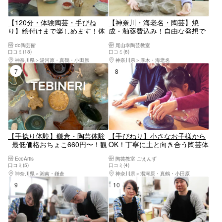
【120分・体験陶芸・手びね
【神奈川・海老名・陶芸】焼
り】絵付けまで楽しめます！体
成・釉薬費込み！自由な発想で
験陶芸プラン
楽しむ、手びねり陶芸体験（2
do陶芸館
尾山幸陶芸教室
～3個制作）
口コミ(18)
口コミ(8)
神奈川県
湯河原・真鶴・小田原
神奈川県
厚木・海老名
7位
8位
【手捻り体験】鎌倉・陶芸体験
【手びねり】小さなお子様から
_最低価格おちょこ660円〜！観
OK！丁寧に土と向き合う陶芸体
光とセットでお楽しみ下さい
験
EcoArtis
陶芸教室 ごえんず
口コミ(5)
口コミ(4)
神奈川県
湘南・鎌倉
神奈川県
湯河原・真鶴・小田原
9位
10位