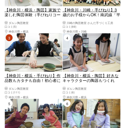
【神奈川・横浜・陶芸】家族で
【神奈川・川崎・手びねり】3
楽しむ陶芸体験（手びねりコー
歳のお子様からOK！南武線「平
ス）ご家族で体験されると体験
間駅」徒歩3分！元美術教員が
ダルン陶芸教室
川崎の陶芸教室 かんだ手づくり工房
料9％off
自由な造形をサポートする陶芸
口コミ(5)
口コミ(69)
体験（オプションで電動ろくろ
神奈川県
横浜
神奈川県
川崎
可）
3位
4位
【神奈川・横浜・手びねり】作
【神奈川・横浜・陶芸】好きな
品数もカタチも自由！初心者に
キャラクターの陶器もつくれ
おすすめの陶芸体験
る！キッズ陶芸体験（手びね
ダルン陶芸教室
ダルン陶芸教室
り）
口コミ(111)
口コミ(6)
神奈川県
横浜
神奈川県
横浜
5位
6位