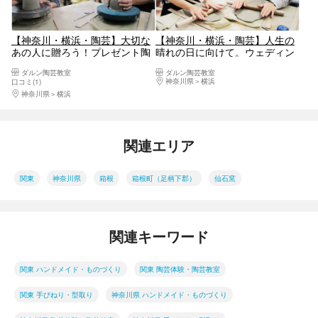
【神奈川・横浜・陶芸】大切な
【神奈川・横浜・陶芸】人生の
あの人に贈ろう！プレゼント陶
晴れの日に向けて。ウェディン
芸体験（手びねり）
グギフトプラン（手びねり）
ダルン陶芸教室
ダルン陶芸教室
神奈川県
横浜
口コミ(1)
神奈川県
横浜
関連エリア
関東
神奈川県
箱根
箱根町（足柄下郡）
仙石窯
関連キーワード
関東 ハンドメイド・ものづくり
関東 陶芸体験・陶芸教室
関東 手びねり・型取り
神奈川県 ハンドメイド・ものづくり