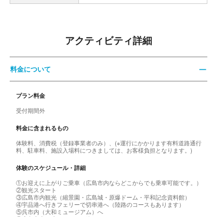
アクティビティ詳細
料金について
プラン料金
受付期間外
料金に含まれるもの
体験料、消費税（登録事業者のみ）、(※運行にかかります有料道路通行
料、駐車料、施設入場料につきましては、お客様負担となります。)
体験のスケジュール・詳細
①お迎えに上がりご乗車（広島市内ならどこからでも乗車可能です。）
②観光スタート
③広島市内観光（縮景園・広島城・原爆ドーム・平和記念資料館）
④宇品港へ行きフェリーで切串港へ（陸路のコースもあります）
⑤呉市内（大和ミュージアム）へ