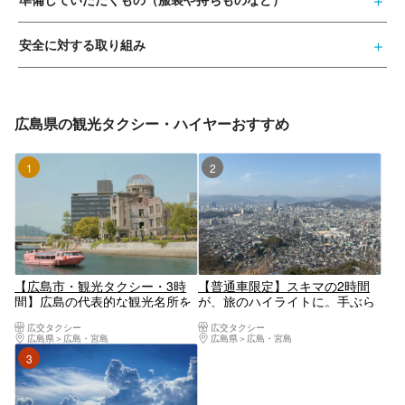
安全に対する取り組み
広島県の観光タクシー・ハイヤーおすすめ
1位
2位
【広島市・観光タクシー・3時
【普通車限定】スキマの2時間
間】広島の代表的な観光名所を
が、旅のハイライトに。手ぶら
めぐるAコース
で巡る、広島ライトプラン。
広交タクシー
広交タクシー
広島県
広島・宮島
広島県
広島・宮島
3位