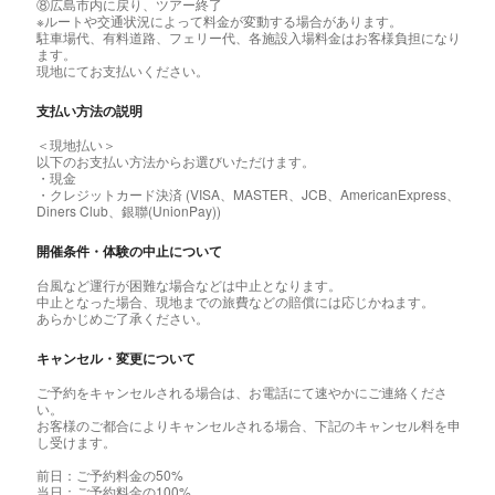
⑧広島市内に戻り、ツアー終了
※ルートや交通状況によって料金が変動する場合があります。
駐車場代、有料道路、フェリー代、各施設入場料金はお客様負担になり
ます。
現地にてお支払いください。
支払い方法の説明
＜現地払い＞
以下のお支払い方法からお選びいただけます。
・現金
・クレジットカード決済 (VISA、MASTER、JCB、AmericanExpress、
Diners Club、銀聯(UnionPay))
開催条件・体験の中止について
台風など運行が困難な場合などは中止となります。
中止となった場合、現地までの旅費などの賠償には応じかねます。
あらかじめご了承ください。
キャンセル・変更について
ご予約をキャンセルされる場合は、お電話にて速やかにご連絡くださ
い。
お客様のご都合によりキャンセルされる場合、下記のキャンセル料を申
し受けます。
前日：ご予約料金の50%
当日：ご予約料金の100%