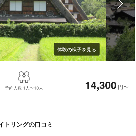
体験の様子を見る
14,300
円
〜
予約人数
1人〜10人
イトリングの口コミ