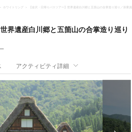
ホワイトリング
【金沢・日帰りバスツアー】世界遺産白川郷と五箇山の合掌造り巡り／添乗員
世界遺産白川郷と五箇山の合掌造り巡り
ー
ス
アクティビティ詳細