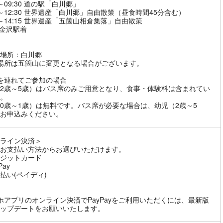
5～09:30 道の駅「白川郷」
40～12:30 世界遺産「白川郷」自由散策（昼食時間45分含む）
15～14:15 世界遺産「五箇山相倉集落」自由散策
5 金沢駅着
場所：白川郷
場所は五箇山に変更となる場合がございます。
を連れてご参加の場合
2歳～5歳）はバス席のみご用意となり、食事・体験料は含まれてい
。
0歳～1歳）は無料です。バス席が必要な場合は、幼児（2歳～5
お申込みください。
ライン決済＞
お支払い方法からお選びいただけます。
ジットカード
Pay
払い(ペイディ)
ホアプリのオンライン決済でPayPayをご利用いただくには、最新版
ップデートをお願いいたします。