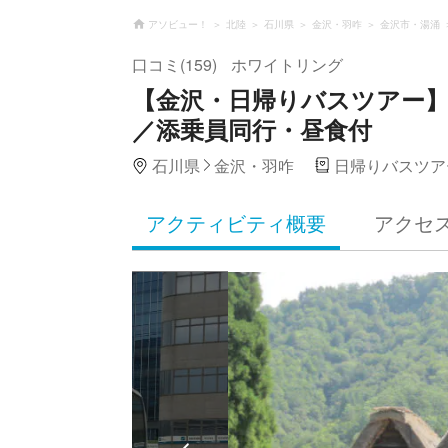
アソビュー！
北陸
石川県
金沢・羽咋
金沢市・湯涌
口コミ(159)
ホワイトリング
【金沢・日帰りバスツアー】
／添乗員同行・昼食付
石川県
金沢・羽咋
日帰りバスツア
アクティビティ概要
アクセ