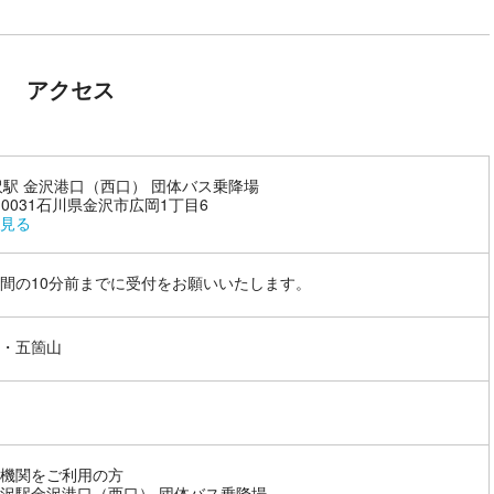
アクセス
沢駅 金沢港口（西口） 団体バス乗降場
0-0031石川県金沢市広岡1丁目6
見る
間の10分前までに受付をお願いいたします。
・五箇山
機関をご利用の方
沢駅金沢港口（西口） 団体バス乗降場