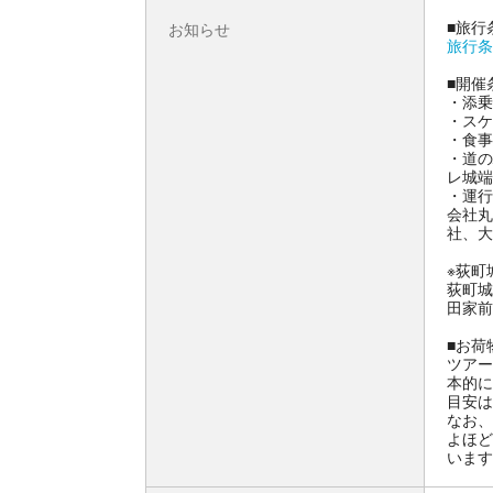
■旅行
お知らせ
旅行条
■開催
・添乗
・スケ
・食事
・道の
レ城端
・運行
会社丸
社、大
※荻町
荻町城
田家前
■お荷
ツアー
本的に
目安は
なお、
よほど
います