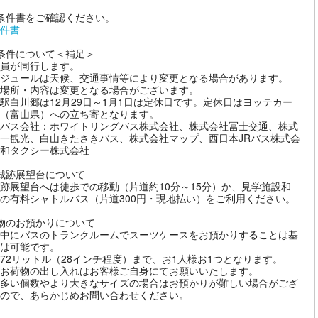
条件書をご確認ください。
件書
条件について＜補足＞
員が同行します。
ジュールは天候、交通事情等により変更となる場合があります。
場所・内容は変更となる場合がございます。
駅白川郷は12月29日～1月1日は定休日です。定休日はヨッテカー
（富山県）への立ち寄となります。
バス会社：ホワイトリングバス株式会社、株式会社冨士交通、株式
一観光、白山きたさきバス、株式会社マップ、西日本JRバス株式会
和タクシー株式会社
城跡展望台について
跡展望台へは徒歩での移動（片道約10分～15分）か、見学施設和
の有料シャトルバス（片道300円・現地払い）をご利用ください。
物のお預かりについて
中にバスのトランクルームでスーツケースをお預かりすることは基
は可能です。
72リットル（28インチ程度）まで、お1人様お1つとなります。
お荷物の出し入れはお客様ご自身にてお願いいたします。
多い個数やより大きなサイズの場合はお預かりが難しい場合がござ
ので、あらかじめお問い合わせください。