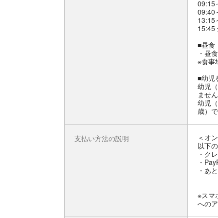
09:1
09:
13:
15:4
■昼食
・昼食
※食事
■幼児
幼児（
ません
幼児（
歳）で
＜オン
支払い方法の説明
以下の
・クレ
・Pay
・あと
※スマ
へのア