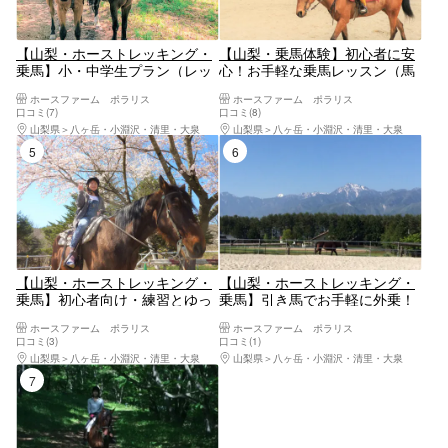
【山梨・ホーストレッキング・
【山梨・乗馬体験】初心者に安
乗馬】小・中学生プラン（レッ
心！お手軽な乗馬レッスン（馬
スン20分・外乗10分）
場内30分）
ホースファーム ポラリス
ホースファーム ポラリス
口コミ(7)
口コミ(8)
山梨県
八ヶ岳・小淵沢・清里・大泉
山梨県
八ヶ岳・小淵沢・清里・大泉
5位
6位
【山梨・ホーストレッキング・
【山梨・ホーストレッキング・
乗馬】初心者向け・練習とゆっ
乗馬】引き馬でお手軽に外乗！
たりたっぷり森林散歩を満喫で
お子さまにもオススメです
ホースファーム ポラリス
ホースファーム ポラリス
きる（レッスン30分・外乗60
口コミ(3)
口コミ(1)
分）
山梨県
八ヶ岳・小淵沢・清里・大泉
山梨県
八ヶ岳・小淵沢・清里・大泉
7位