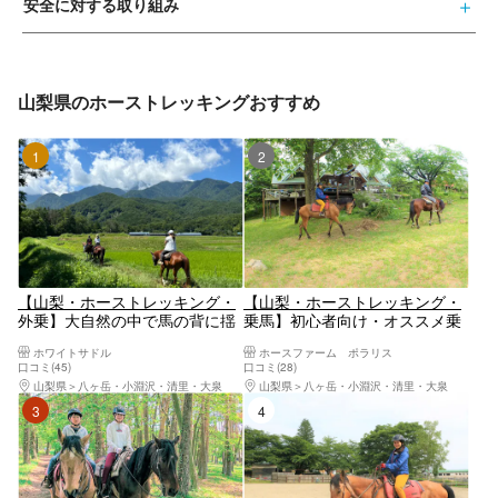
安全に対する取り組み
山梨県のホーストレッキングおすすめ
1位
2位
【山梨・ホーストレッキング・
【山梨・ホーストレッキング・
外乗】大自然の中で馬の背に揺
乗馬】初心者向け・オススメ乗
られて、マイナスイオンたっぷ
馬レッスン付き！馬と八ヶ岳高
ホワイトサドル
ホースファーム ポラリス
りの森林浴を楽しもう！60分ホ
原をお散歩しよう（レッスン30
口コミ(45)
口コミ(28)
ーストレッキング
分・外乗30分）
山梨県
八ヶ岳・小淵沢・清里・大泉
山梨県
八ヶ岳・小淵沢・清里・大泉
3位
4位