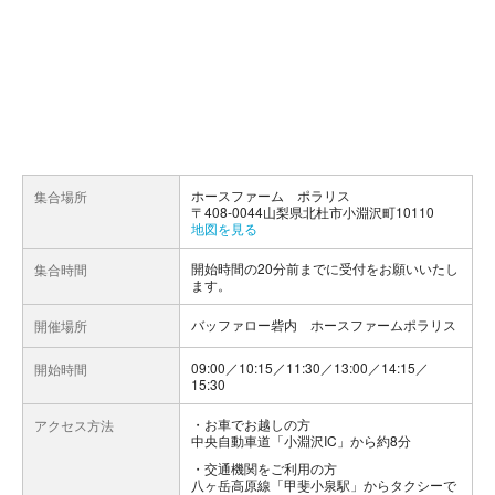
ホースファーム ポラリス
集合場所
〒408-0044山梨県北杜市小淵沢町10110
地図を見る
開始時間の20分前までに受付をお願いいたし
集合時間
ます。
バッファロー砦内 ホースファームポラリス
開催場所
09:00／10:15／11:30／13:00／14:15／
開始時間
15:30
お車でお越しの方
アクセス方法
中央自動車道「小淵沢IC」から約8分
交通機関をご利用の方
八ヶ岳高原線「甲斐小泉駅」からタクシーで