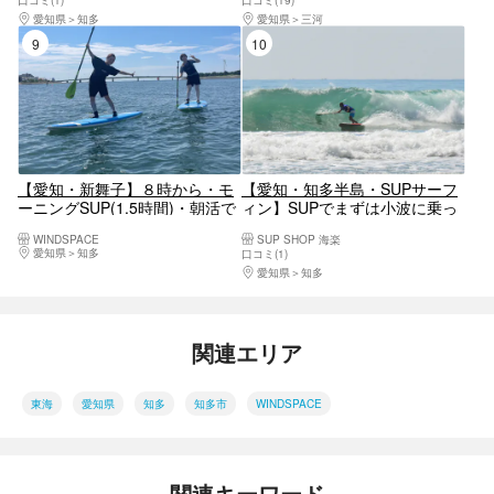
口コミ(1)
口コミ(19)
愛知県
知多
愛知県
三河
9位
10位
【愛知・新舞子】８時から・モ
【愛知・知多半島・SUPサーフ
ーニングSUP(1.5時間)・朝活で
ィン】SUPでまずは小波に乗っ
１日を有効に！
てみよー！＜手ぶらでSUPサー
WINDSPACE
SUP SHOP 海楽
フィン体験＞
愛知県
知多
口コミ(1)
愛知県
知多
関連エリア
東海
愛知県
知多
知多市
WINDSPACE
関連キーワード