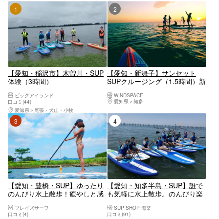
1位
2位
【愛知・稲沢市】木曽川・SUP
【愛知・新舞子】サンセット
体験（3時間）
SUPクルージング（1.5時間）新
舞子の美しいサンセットを眺め
ビッグアイランド
WINDSPACE
ながら非日常な体験をしてみま
愛知県
知多
口コミ(44)
せんか☆
愛知県
尾張・犬山・小牧
3位
4位
【愛知・豊橋・SUP】ゆったり
【愛知・知多半島・SUP】誰で
のんびり水上散歩！癒やしと感
も気軽に水上散歩。のんびり楽
動のSUP体験コース
しむSUP体験
ブレイズサーフ
SUP SHOP 海楽
口コミ(4)
口コミ(91)