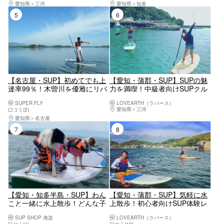
愛知県
三河
愛知県
知多
5位
6位
【名古屋・SUP】初めてでも上
【愛知・蒲郡・SUP】SUPの魅
達率99％！木曽川を優雅にリバ
力を満喫！中級者向けSUPクル
ークルージング
ージング
SUPER FLY
LOVEARTH（ラバース）
愛知県
三河
口コミ(2)
愛知県
名古屋
7位
8位
【愛知・知多半島・SUP】わん
【愛知・蒲郡・SUP】気軽に水
こと一緒に水上散歩！どんな子
上散歩！初心者向けSUP体験レ
でも大丈夫！愛犬と一緒に海で
ッスン
SUP SHOP 海楽
LOVEARTH（ラバース）
遊ぼう♪