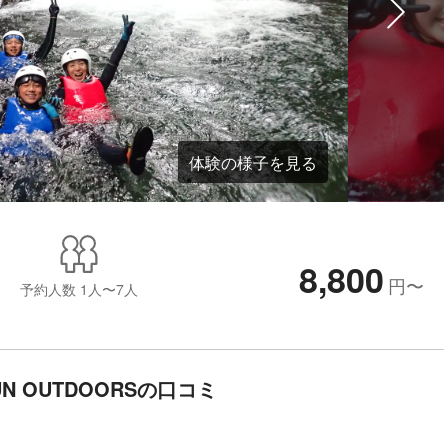
体験の様子を見る
8,800
円
〜
予約人数
1人〜7人
UN OUTDOORSの口コミ