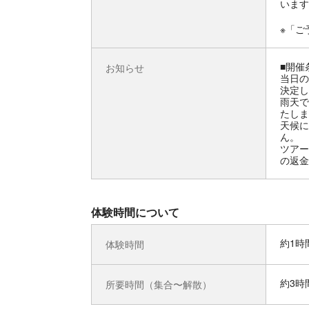
います
※「ご
■開催
お知らせ
当日の
決定し
雨天で
たしま
天候に
ん。
ツアー
の返金
体験時間について
約1時
体験時間
約3時
所要時間（集合〜解散）