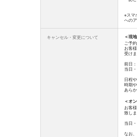
※スマ
へのア
＜現地
キャンセル・変更について
ご予約
お客様
受けま
前日：
当日・
日程や
時期や
あらか
＜オン
お客様
致しま
当日・
なお、