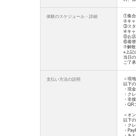
①集合
体験のスケジュール・詳細
②キャ
③スタ
④キャ
⑤お店
⑥着替
⑦解散
※上記
当日の
ご了承
＜現地
支払い方法の説明
以下の
・現金
・クレジ
・非接
・QRコ
＜オン
以下の
・クレ
・Pay
・あと