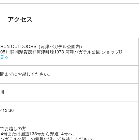
アクセス
A-RUN OUTDOORS（河津バガテル公園内）
3-0511静岡県賀茂郡河津町峰1073 河津バガテル公園 ショップD
見る
間までにお越しください。
川
／13:30
でお越しの方
14号または国道135号から県道14号へ。
バガテル公園」の看板に沿ってお越しください。