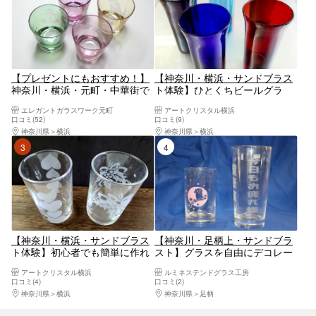
【プレゼントにもおすすめ！】
【神奈川・横浜・サンドブラス
神奈川・横浜・元町・中華街で
ト体験】ひとくちビールグラ
サンドブラスト体験！手軽にオ
ス・ロックグラスにオリジナル
エレガントガラスワーク元町
アートクリスタル横浜
リジナルグラスを作ろう
の彫刻を。色を選べるのでペア
口コミ(52)
口コミ(9)
グラスを作るのもおすすめ！
神奈川県
横浜
神奈川県
横浜
3位
4位
【神奈川・横浜・サンドブラス
【神奈川・足柄上・サンドブラ
ト体験】初心者でも簡単に作れ
スト】グラスを自由にデコレー
る！シンプルな透明グラスを彫
ト！砂で加工するサンドブラス
アートクリスタル横浜
ルミネステンドグラス工房
刻して自由に可愛くアレンジし
ト体験
口コミ(4)
口コミ(2)
てみよう
神奈川県
横浜
神奈川県
足柄