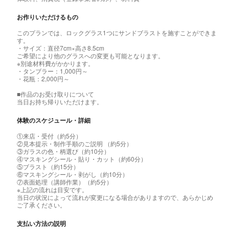
お作りいただけるもの
このプランでは、ロックグラス1つにサンドブラストを施すことができま
す。
・サイズ：直径7cm×高さ8.5cm
ご希望により他のグラスへの変更も可能となります。
※別途材料費がかかります。
・タンブラー：1,000円～
・花瓶：2,000円～
■作品のお受け取りについて
当日お持ち帰りいただけます。
体験のスケジュール・詳細
①来店・受付（約5分）
②見本提示・制作手順のご説明 （約5分）
③ガラスの色・柄選び（約10分）
④マスキングシール・貼り・カット（約60分）
⑤ブラスト（約15分）
⑥マスキングシール・剥がし（約10分）
⑦表面処理（講師作業）（約5分）
※上記の流れは目安です。
当日の状況によって流れが変更になる場合がありますので、あらかじめ
ご了承ください。
支払い方法の説明