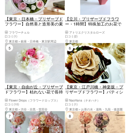
【東京・日本橋・プリザーブド
【立川・プリザーブドフラワ
フラワー】自然美と造形美の素
ー・1時間】特殊加工のお花で
敵なコラボ。花時計コース
気軽にフラワーアレンジメン
フラワーチェル
アトリエクリスタルローズ
ト！
口コミ(1)
口コミ(2)
東京都
銀座・日本橋・東京駅周辺
東京都
八王子・立川・町田・府中・調布
5位
6位
【東京・自由が丘・プリザーブ
【東京・江戸川橋・神楽坂・プ
ドフラワー】枯れない花で長持
リザーブドフラワー】パティシ
ち。アレンジメント1個
エ気分でケーキ風ガラスの小物
Flower Drops（フラワードロップス）
NaoHana（ナオハナ）
入れづくり♪（1個）
口コミ(10)
口コミ(1)
東京都
渋谷・目黒・世田谷
東京都
お茶の水・湯島・九段・後楽園
7位
8位