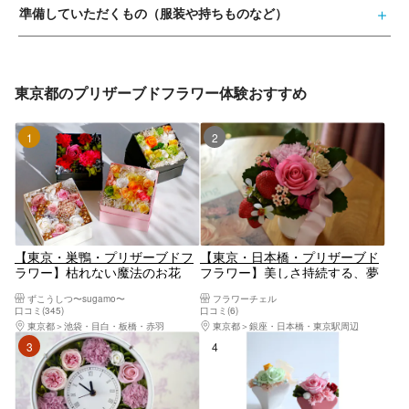
準備していただくもの（服装や持ちものなど）
東京都のプリザーブドフラワー体験おすすめ
1位
2位
【東京・巣鴨・プリザーブドフ
【東京・日本橋・プリザーブド
ラワー】枯れない魔法のお花
フラワー】美しさ持続する、夢
「プリザーブドフラワー」で作
のお花。プリザードフラワー・
ずこうしつ〜sugamo〜
フラワーチェル
る♪ボックスアレンジメント1箱
お花ポットコース
口コミ(345)
口コミ(6)
東京都
池袋・目白・板橋・赤羽
東京都
銀座・日本橋・東京駅周辺
3位
4位