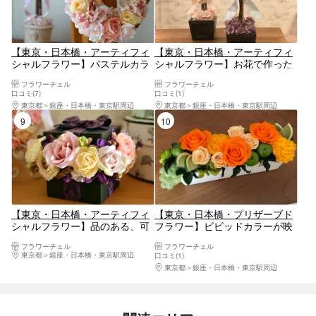
【東京・日本橋・アーティフィ
【東京・日本橋・アーティフィ
シャルフラワー】パステルカラ
シャルフラワー】お花で作った
ーの華やかなリース作り！
お洒落な木！バラのトピアリー
フラワーチェル
フラワーチェル
作り
口コミ(7)
口コミ(1)
東京都
銀座・日本橋・東京駅周辺
東京都
銀座・日本橋・東京駅周辺
9位
10位
【東京・日本橋・アーティフィ
【東京・日本橋・プリザーブド
シャルフラワー】品のある、可
フラワー】ビビッドカラーが映
憐なフラワーボックス作り！
える、スタイリッシュアレンジ
フラワーチェル
フラワーチェル
東京都
銀座・日本橋・東京駅周辺
口コミ(1)
東京都
銀座・日本橋・東京駅周辺