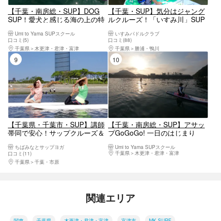
【千葉・南房総・SUP】DOG
【千葉・SUP】気分はジャング
SUP！愛犬と感じる海の上の特
ルクルーズ！「いすみ川」SUP
別な時間。初めての方も大歓
体験
Umi to Yama SUPスクール
いすみパドルクラブ
迎！ワンちゃんと相乗りSUPで
口コミ(5)
口コミ(88)
思い出をつくろう！
千葉県
木更津・君津・富津
千葉県
勝浦・鴨川
9位
10位
【千葉県・千葉市・SUP】講師
【千葉・南房総・SUP】アサッ
帯同で安心！サップクルーズ＆
プGoGoGo! 一日のはじまり
ヨガコース（3時間）
を、海の上で!
ちばみなとサップヨガ
Umi to Yama SUPスクール
千葉県
木更津・君津・富津
口コミ(11)
千葉県
千葉・市原
関連エリア
関東
千葉県
木更津・君津・富津
富津市
MK SURF