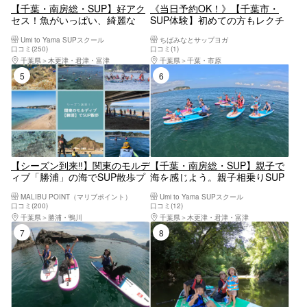
【千葉・南房総・SUP】好アク
《当日予約OK！》【千葉市・
セス！魚がいっぱい、綺麗な
SUP体験】初めての方もレクチ
海！初心者SUP体験！
ャー付で安心！レンタルプラン
Umi to Yama SUPスクール
ちばみなとサップヨガ
（2時間）安全な湾内で開催
口コミ(250)
口コミ(1)
若者グループ、カップルにオス
千葉県
木更津・君津・富津
千葉県
千葉・市原
スメ！
5位
6位
【シーズン到来‼】関東のモルデ
【千葉・南房総・SUP】親子で
ィブ「勝浦」の海でSUP散歩プ
海を感じよう。親子相乗りSUP
ラン
体験！車も電車も好アクセス♪
MALIBU POINT（マリブポイント）
Umi to Yama SUPスクール
口コミ(200)
口コミ(12)
千葉県
勝浦・鴨川
千葉県
木更津・君津・富津
7位
8位