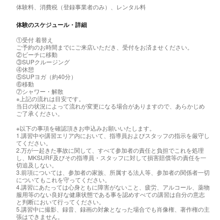
体験料、消費税（登録事業者のみ）、レンタル料
体験のスケジュール・詳細
①受付 着替え
ご予約のお時間までにご来店いただき、受付をお済ませください。
②ビーチに移動
③SUPクルージング
④休憩
⑤SUPヨガ（約40分）
⑥移動
⑦シャワー・解散
※上記の流れは目安です。
当日の状況によって流れが変更になる場合がありますので、あらかじめ
ご了承ください。
※以下の事項を確認頂きお申込みお願いいたします。
1.講習中や講習エリア内において、指導員およびスタッフの指示を厳守し
てください。
2.万が一起きた事故に関して、すべて参加者の責任と負担でこれを処理
し、MKSURF及びその指導員・スタッフに対して損害賠償等の責任を一
切追及しない。
3.前項については、参加者の家族、所属する法人等、参加者の関係者一切
についてもこれを守ってください。
4.講習にあたっては心身ともに障害がないこと、疲労、アルコール、薬物
服用等のない良好な健康状態である事を認めすべての講習は自分の意志
と判断において行ってください。
5.講習中に撮影、録音、録画の対象となった場合でも肖像権、著作権の主
張はできません。