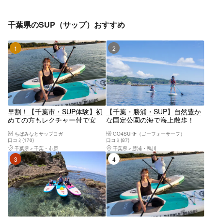
千葉県のSUP（サップ）おすすめ
1位
2位
早割！【千葉市・SUP体験】初
【千葉・勝浦・SUP】自然豊か
めての方もレクチャー付で安
な国定公園の海で海上散歩！
心！レンタルプラン（2時間）
SUP体験ツアー
ちばみなとサップヨガ
GO4SURF（ゴーフォーサーフ）
安全な湾内で開催 若者グルー
口コミ(170)
口コミ(87)
プ、カップルにオススメ！
千葉県
千葉・市原
千葉県
勝浦・鴨川
3位
4位