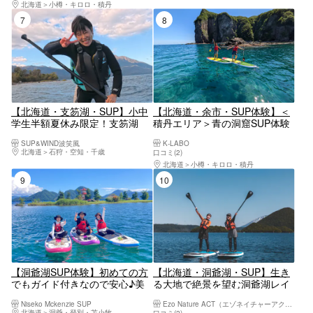
北海道
小樽・キロロ・積丹
気！
無料プレゼント！
7位
8位
【北海道・支笏湖・SUP】小中
【北海道・余市・SUP体験】＜
学生半額夏休み限定！支笏湖
積丹エリア＞青の洞窟SUP体験
SUP体験最長時間！料金オール
ツアー！＜GOPRO11で撮影し
SUP&WIND波笑風
K-LABO
込みで安心◎WFR所持常駐!写
た写真プレゼント！＞
北海道
石狩・空知・千歳
口コミ(2)
真データ付き！初心者大歓迎1
北海道
小樽・キロロ・積丹
名様でのご参加OK！透明度の高
9位
10位
さに感動！
【洞爺湖SUP体験】初めての方
【北海道・洞爺湖・SUP】生き
でもガイド付きなので安心♪美
る大地で絶景を望む洞爺湖レイ
しい洞爺湖でゆっくりSUP体験
クサップ体験
Niseko Mckenzie SUP
Ezo Nature ACT（エゾネイチャーアクト）
♪
北海道
洞爺・登別・苫小牧
口コミ(2)