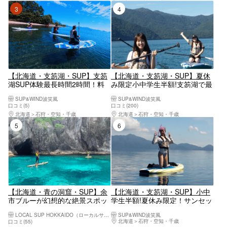
3位
4位
【北海道・支笏湖・SUP】支笏
【北海道・支笏湖・SUP】夏休
湖SUP体験最長時間2時間！料
み限定小中学生半額!支笏湖で最
金オール込みで安心◎WFR所持
長体験時間2時間!料金オール込
SUP&WIND波笑風
SUP&WIND波笑風
常駐!写真データ付き！初心者大
みで安心◎WFR所持ガイド常
口コミ(5)
口コミ(200)
歓迎1名様でのご参加OK！透明
駐！Insta 360 Ace Proによる動
北海道
石狩・空知・千歳
北海道
石狩・空知・千歳
度の高さに感動！
画無料プレゼント！
5位
6位
【北海道・青の洞窟・SUP】余
【北海道・支笏湖・SUP】小中
市ブルーが幻想的な絶景スポッ
学生半額!夏休み限定！サンセッ
トでSUP体験！写真データー・
ト支笏湖で最長体験時間!料金オ
LOCAL SUP HOKKAIDO（ローカルサップホッカイドウ）
SUP&WIND波笑風
シュノーケルレンタル無料！女
ール込みで安心◎WFR所持ガイ
北海道
石狩・空知・千歳
口コミ(55)
子旅・カップルファミリーに人
ド常駐！Insta 360 Ace Pro動画