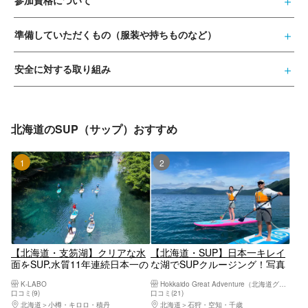
参加資格について
準備していただくもの（服装や持ちものなど）
安全に対する取り組み
北海道のSUP（サップ）おすすめ
1位
2位
【北海道・支笏湖】クリアな水
【北海道・SUP】日本一キレイ
面をSUP,水質11年連続日本一の
な湖でSUPクルージング！写真
支笏湖でSUPを楽しもう！
プレゼント！（SIJ公認スクー
K-LABO
Hokkaido Great Adventure（北海道グレートアドベンチャー）
GOPRO 11で写真撮影＆写真プ
ル）初心者でも安心！
口コミ(9)
口コミ(21)
レゼント付き♪
北海道
小樽・キロロ・積丹
北海道
石狩・空知・千歳