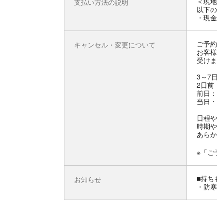
＜現地
支払い方法の説明
以下の
・現金
ご予約
キャンセル・変更について
お客様
受けま
3～7
2日前
前日：
当日・
日程や
時期や
あらか
※「ご
■持ち
お知らせ
・防寒