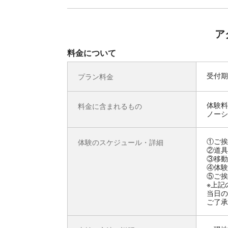
ア
料金について
受付期
プラン料金
体験料
料金に含まれるもの
ノーシ
①ご挨
体験のスケジュール・詳細
②道具
③移動
④体験
⑤ご挨
※上記
当日の
ご了承