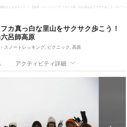
越前まんまるサイト
【福井・スノーシュー】フカフカ真っ白な里山をサクサク歩こう！スノーシ
カフカ真っ白な里山をサクサク歩こう！
n六呂師高原
・スノートレッキング, ピクニック, 高原
ス
アクティビティ詳細