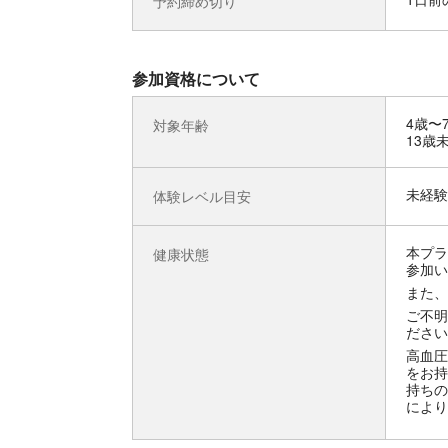
予約締め切り
参加資格について
4歳〜
対象年齢
13歳
未経験
体験レベル目安
本プラ
健康状態
参加い
また、
ご不明
ださい
高血圧
をお持
持ちの
により