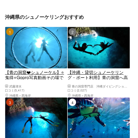
沖縄県のシュノーケリングおすすめ
1位
2位
【青の洞窟❤️シュノーケル】⭐️
【沖縄・貸切シュノーケリン
鬼得⭐️Gopro写真動画その場で
グ・ボート利用】青の洞窟へ高
スマホ無料転送❤️タオルサンダ
確率！4名以上予約特典Insta360
武藤潜水
青の洞窟専門店 沖縄ダイビングショップ和
ル餌あげ無料❤️グループ割あり
無料レンタル現地・決済OK！1
口コミ(5,417)
口コミ(2,027)
ますよー
組専属制で初心者安心＆GoPro
沖縄県
西海岸
沖縄県
西海岸
撮影無料★恩納村／ReFaドライ
3位
4位
ヤー自社施設