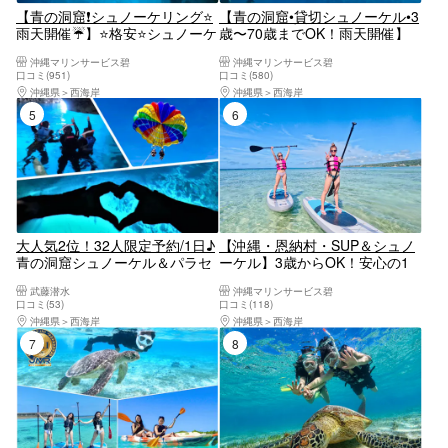
【青の洞窟❗️シュノーケリング⭐️
【青の洞窟•貸切シュノーケル•3
雨天開催☔️】⭐️格安⭐️シュノーケ
歳〜70歳までOK！雨天開催】
ルツアー☆当日予約・泳げない
安心の完全貸し切りツアー⭐︎写
沖縄マリンサービス碧
沖縄マリンサービス碧
方大歓迎☆シャワードライヤー
真・動画撮影制限なし！無料撮
口コミ(951)
口コミ(580)
完備！
影☆女性スタッフ在籍☆当日予
沖縄県
西海岸
沖縄県
西海岸
約・泳げない方大歓迎☆シャワ
5位
6位
ー、ドライヤー完備!
大人気2位！32人限定予約/1日♪
【沖縄・恩納村・SUP＆シュノ
青の洞窟シュノーケル＆パラセ
ーケル】3歳からOK！安心の1
ーリング♪最楽コラボを同時に
組貸し切りセットプラン！手ぶ
武藤潜水
沖縄マリンサービス碧
♪GoPro無料写真動画すぐスマ
ら参加OK！
口コミ(53)
口コミ(118)
ホ♪無料タオル餌あげ♪当日予
沖縄県
西海岸
沖縄県
西海岸
約・初心者大歓迎☆♪レビュー
7位
8位
高評価多数