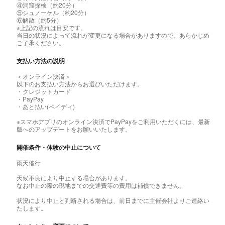
④洞窟探検（約20分）
⑤シュノーケル（約20分）
⑥解散（約5分）
※上記の流れは目安です。
当日の状況によって流れが変更になる場合がありますので、あらかじめ
ご了承ください。
支払い方法の説明
＜オンライン決済＞
以下のお支払い方法からお選びいただけます。
・クレジットカード
・PayPay
・あと払い(ペイディ)
※スマホアプリのオンライン決済でPayPayをご利用いただくには、最新
版へのアップデートをお願いいたします。
開催条件・体験の中止について
雨天催行
天候不良により中止する場合があります。
なお中止の際の現地までの交通費等の費用は補償できません。
状況により中止と判断される場合は、前日までに主催会社よりご連絡い
たします。