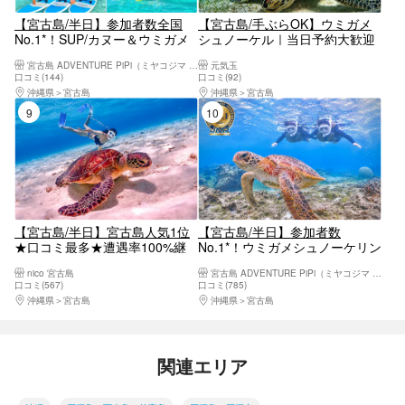
【宮古島/半日】参加者数全国
【宮古島/手ぶらOK】ウミガメ
No.1*！SUP/カヌー＆ウミガメ
シュノーケル｜当日予約大歓迎
シュノーケリング2大定番半日
★5歳〜OK｜写真動画無料プレ
宮古島 ADVENTURE PiPi（ミヤコジマ アドベンチャー ピピ）
元気玉
コース！写真データ&島内送迎
ゼント
口コミ(144)
口コミ(92)
無料！
沖縄県
宮古島
沖縄県
宮古島
9位
10位
【宮古島/半日】宮古島人気1位
【宮古島/半日】参加者数
★口コミ最多★遭遇率100%継
No.1*！ウミガメシュノーケリン
続中【ウミガメ・ニモ・珊瑚シ
グ｜当日予約OK｜高画質写真・
nico 宮古島
宮古島 ADVENTURE PiPi（ミヤコジマ アドベンチャー ピピ）
ュノーケリング】写真無料｜初
送迎・機材全て込み＜予約特典
口コミ(567)
口コミ(785)
心者&お子様歓迎《女性ガイド
あり＞
沖縄県
宮古島
沖縄県
宮古島
指定可》
関連エリア