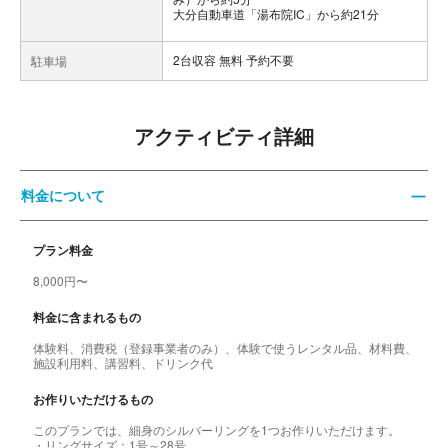
大分自動車道「湯布院IC」から約21分
2台収容 無料 予約不要
駐車場
アクティビティ詳細
料金について
プラン料金
8,000円〜
料金に含まれるもの
体験料、消費税（登録事業者のみ）、体験で使うレンタル品、材料費、
施設利用料、講習料、ドリンク代
お作りいただけるもの
このプランでは、細身のシルバーリングを1つお作りいただけます。
・リングサイズ：1号～28号