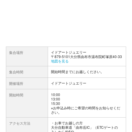
イドアートジュエリー
集合場所
〒879-5101大分県由布市湯布院町塚原40-33
地図を見る
開始時間までにお越しください。
集合時間
イドアートジュエリー
開催場所
10:00
開始時間
13:00
15:30
※お申込み時にご希望の時間をお知らせくだ
さい。
お車でお越しの方
アクセス方法
大分自動車道「由布岳IC」（ETCゲートの
み）から約5分