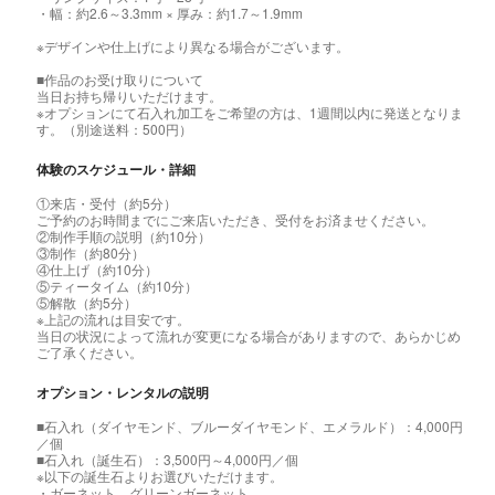
・幅：約2.6～3.3mm × 厚み：約1.7～1.9mm
※デザインや仕上げにより異なる場合がございます。
■作品のお受け取りについて
当日お持ち帰りいただけます。
※オプションにて石入れ加工をご希望の方は、1週間以内に発送となりま
す。（別途送料：500円）
体験のスケジュール・詳細
①来店・受付（約5分）
ご予約のお時間までにご来店いただき、受付をお済ませください。
②制作手順の説明（約10分）
③制作（約80分）
④仕上げ（約10分）
⑤ティータイム（約10分）
⑤解散（約5分）
※上記の流れは目安です。
当日の状況によって流れが変更になる場合がありますので、あらかじめ
ご了承ください。
オプション・レンタルの説明
■石入れ（ダイヤモンド、ブルーダイヤモンド、エメラルド）：4,000円
／個
■石入れ（誕生石）：3,500円～4,000円／個
※以下の誕生石よりお選びいただけます。
・ガーネット、グリーンガーネット