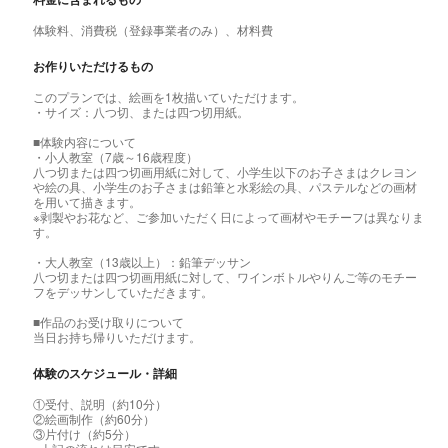
体験料、消費税（登録事業者のみ）、材料費
お作りいただけるもの
このプランでは、絵画を1枚描いていただけます。
・サイズ：八つ切、または四つ切用紙。
■体験内容について
・小人教室（7歳～16歳程度）
八つ切または四つ切画用紙に対して、小学生以下のお子さまはクレヨン
や絵の具、小学生のお子さまは鉛筆と水彩絵の具、パステルなどの画材
を用いて描きます。
※剥製やお花など、ご参加いただく日によって画材やモチーフは異なりま
す。
・大人教室（13歳以上）：鉛筆デッサン
八つ切または四つ切画用紙に対して、ワインボトルやりんご等のモチー
フをデッサンしていただきます。
■作品のお受け取りについて
当日お持ち帰りいただけます。
体験のスケジュール・詳細
①受付、説明（約10分）
②絵画制作（約60分）
③片付け（約5分）