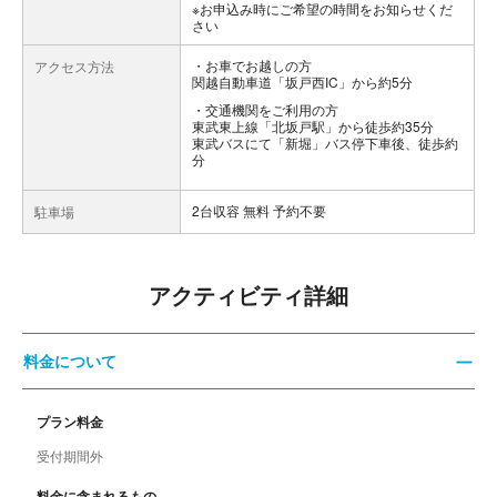
※お申込み時にご希望の時間をお知らせくだ
さい
お車でお越しの方
アクセス方法
関越自動車道「坂戸西IC」から約5分
交通機関をご利用の方
東武東上線「北坂戸駅」から徒歩約35分
東武バスにて「新堀」バス停下車後、徒歩約
分
2台収容 無料 予約不要
駐車場
アクティビティ詳細
料金について
プラン料金
受付期間外
料金に含まれるもの