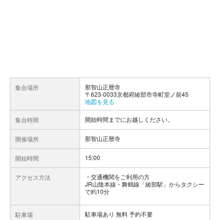
那智山正暦寺
集合場所
〒623-0033京都府綾部市寺町堂ノ前45
地図を見る
開始時間までにお越しください。
集合時間
那智山正暦寺
開催場所
15:00
開始時間
交通機関をご利用の方
アクセス方法
JR山陰本線・舞鶴線「綾部駅」からタクシー
で約10分
駐車場あり 無料 予約不要
駐車場