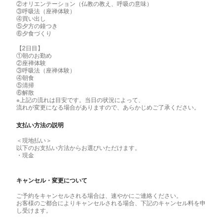
②オリエンテーション（仏教の教え、呼吸の意味）
③呼吸法（座禅体験）
④買い出し
⑤夕方の鐘つき
⑥夕食づくり
【2日目】
①朝のお勤め
②座禅体験
③呼吸法（座禅体験）
④朝食
⑤清掃
⑥解散
※上記の流れは目安です。当日の状況によって、
流れが変更になる場合がありますので、あらかじめご了承ください。
支払い方法の説明
＜現地払い＞
以下のお支払い方法からお選びいただけます。
・現金
キャンセル・変更について
ご予約をキャンセルされる場合は、速やかにご連絡ください。
お客様のご都合によりキャンセルされる場合、下記のキャンセル料を申
し受けます。