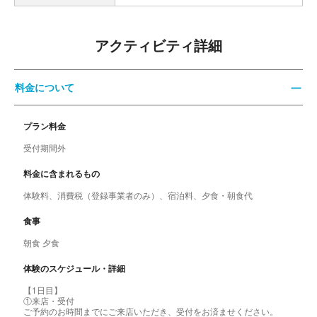
アクティビティ詳細
料金について
プラン料金
受付期間外
料金に含まれるもの
体験料、消費税（登録事業者のみ）、宿泊料、夕食・朝食代
食事
朝食 夕食
体験のスケジュール・詳細
【1日目】
①来店・受付
ご予約のお時間までにご来店いただき、受付をお済ませください。