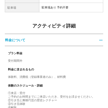
駐車場あり 予約不要
駐車場
アクティビティ詳細
料金について
プラン料金
受付期間外
料金に含まれるもの
体験料、消費税（登録事業者のみ）、材料費
体験のスケジュール・詳細
①来店・受付
ご予約のお時間までにご来店いただき、受付をお済ませください。
②引き箔と舞鶴巧芸の歴史レクチャー
③引き箔体験
④解散