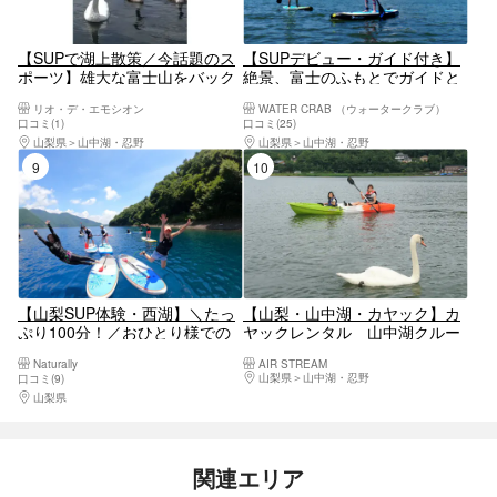
【SUPで湖上散策／今話題のス
【SUPデビュー・ガイド付き】
ポーツ】雄大な富士山をバック
絶景、富士のふもとでガイドと
に山中湖でSUP体験
一緒にSUPツーリング（2時
リオ・デ・エモシオン
WATER CRAB （ウォータークラブ）
間）＜山梨・山中湖＞
口コミ(1)
口コミ(25)
山梨県
山中湖・忍野
山梨県
山中湖・忍野
9位
10位
【山梨SUP体験・西湖】＼たっ
【山梨・山中湖・カヤック】カ
ぷり100分！／おひとり様での
ヤックレンタル 山中湖クルー
参加もOK！初心者の方にもおす
ジング 初心者講習付！
Naturally
AIR STREAM
すめです♪
山梨県
山中湖・忍野
口コミ(9)
山梨県
河口湖・西湖・富士吉田・精進湖・本栖湖
関連エリア