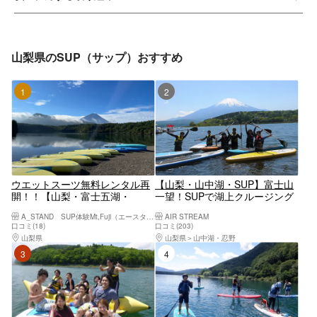
山梨県のSUP（サップ）おすすめ
1位
2位
ウエットスーツ無料レンタル再
【山梨・山中湖・SUP】富士山
開！！【山梨・富士五湖・
一望！SUPで湖上クルージング
SUP(サップ)】野趣溢れる
を満喫
A_STAND SUP体験Mt,Fuji（エースタンド サップタイケンマウントフジ）
AIR STREAM
SUP(サップ)で湖上クルージン
口コミ(18)
口コミ(203)
グ！秘境の西湖周遊コース
山梨県
河口湖・西湖・富士吉田・精進湖・本栖湖
山梨県
山中湖・忍野
3位
4位