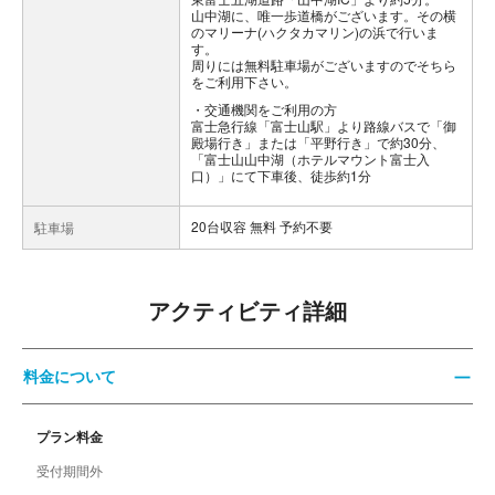
山中湖に、唯一歩道橋がございます。その横
のマリーナ(ハクタカマリン)の浜で行いま
す。
周りには無料駐車場がございますのでそちら
をご利用下さい。
交通機関をご利用の方
富士急行線「富士山駅」より路線バスで「御
殿場行き」または「平野行き」で約30分、
「富士山山中湖（ホテルマウント富士入
口）」にて下車後、徒歩約1分
20台収容 無料 予約不要
駐車場
アクティビティ詳細
料金について
プラン料金
受付期間外