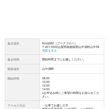
booq560（ブークゴロー）
集合場所
〒401-0502山梨県南都留郡山中湖村山中58
地図を見る
開始時間までにお越しください。
集合時間
山中湖畔
開催場所
08:00
開始時間
10:00
12:00
14:00
※お申込み時にご希望の時間をお知らせくだ
さい。
お車でお越しの方
アクセス方法
東富士五湖道路「山中湖IC」より約5分。