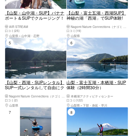
【山梨・山中湖・SUP】バナナ
【山梨・富士五湖・西湖SUP】
ボート＆SUPでクルージング！
神秘の湖「西湖」でSUP体験!
富士山一望の好ロケーション
AIR STREAM
Nagomi Nature Connections（ナゴミ ネイチャー コネクションズ）
口コミ(25)
口コミ(19)
山梨県
山中湖・忍野
山梨県
河口湖・西湖・富士吉田・精進湖・本
5位
6位
【山梨・西湖・SUPレンタル】
山梨・富士五湖・本栖湖・SUP
SUP一式レンタルして自由にク
体験（2時間30分）
ルージング！120分
Nagomi Nature Connections（ナゴミ ネイチャー コネクションズ）
本栖湖アクティビティセンター
口コミ(2)
口コミ(122)
山梨県
河口湖・西湖・富士吉田・精進湖・本栖湖
山梨県
下部・身延・早川
7位
8位