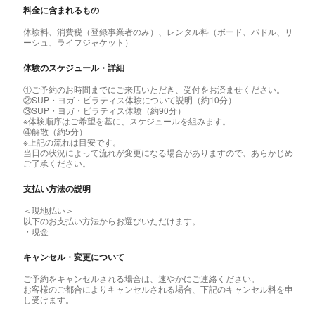
料金に含まれるもの
体験料、消費税（登録事業者のみ）、レンタル料（ボード、パドル、リ
ーシュ、ライフジャケット）
体験のスケジュール・詳細
①ご予約のお時間までにご来店いただき、受付をお済ませください。
②SUP・ヨガ・ピラティス体験について説明（約10分）
③SUP・ヨガ・ピラティス体験（約90分）
※体験順序はご希望を基に、スケジュールを組みます。
④解散（約5分）
※上記の流れは目安です。
当日の状況によって流れが変更になる場合がありますので、あらかじめ
ご了承ください。
支払い方法の説明
＜現地払い＞
以下のお支払い方法からお選びいただけます。
・現金
キャンセル・変更について
ご予約をキャンセルされる場合は、速やかにご連絡ください。
お客様のご都合によりキャンセルされる場合、下記のキャンセル料を申
し受けます。