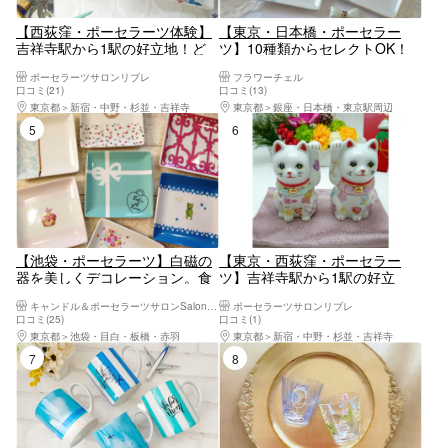
【西荻窪・ポーセラーツ体験】
【東京・日本橋・ポーセラー
吉祥寺駅から1駅の好立地！ど
ツ】10種類からセレクトOK！
こにも売っていない、オリジナ
ポーセラーツ体験レッスン
ポーセラーツサロンリブレ
フラワーチェル
ルの食器を作ろう！ポーセラー
口コミ(21)
口コミ(13)
ツ体験
東京都
新宿・中野・杉並・吉祥寺
東京都
銀座・日本橋・東京駅周辺
5位
6位
【池袋・ポーセラーツ】白磁の
【東京・西荻窪・ポーセラー
器を美しくデコレーション。食
ツ】吉祥寺駅から1駅の好立
卓がぐっと華やかに！
地！陶器の招き猫作り（1個）
キャンドル＆ポーセラーツサロンSalon de Felice（サロン ド フェリーチェ）
ポーセラーツサロンリブレ
口コミ(25)
口コミ(1)
東京都
池袋・目白・板橋・赤羽
東京都
新宿・中野・杉並・吉祥寺
7位
8位