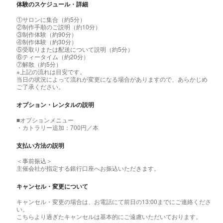
体験のスケジュール・詳細
①サロンに集合（約5分）
②制作手順のご説明（約10分）
③制作体験（約90分）
④制作体験（約30分）
⑤受取りまたは配送について説明（約5分）
⑥ティータイム（約20分）
⑦解散（約5分）
※上記の流れは目安です。
当日の状況によって流れが変更になる場合がありますので、あらかじめ
ご了承ください。
オプション・レンタルの説明
■オプションメニュー
・カトラリー追加：700円／本
支払い方法の説明
＜事前振込＞
主催会社が指定する銀行口座へお振込いただきます。
キャンセル・変更について
キャンセル・変更の場合は、お電話にて前日の13:00までにご連絡くださ
い。
こちらより過ぎたキャンセルは基本的にご遠慮いただいております。