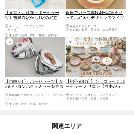
【東京・西荻窪・ポーセラー
銀座でガラス体験♪転写紙を貼
ツ】吉祥寺駅から1駅の好立
ってお好きなデザインでマイグ
地！空カラーでつくるオリジナ
ラスを一緒に作りませんか？ア
ポーセラーツサロンリブレ
銀座サロンドローズ
ル飛行機マグカップ（1個）
クセス◎ご家族、カップル、女
東京都
銀座・日本橋・東京駅周辺
口コミ(1)
性同士で◎
東京都
新宿・中野・杉並・吉祥寺
9位
10位
【自由が丘・ポーセラーツ】か
【初心者歓迎】ショコラッテ ポ
わいいコンパクトミラーをデコ
ーセラーツ サロン【自由が丘
レート！
徒歩5分】世界にひとつだけの
Maison de Blanc（メゾン・ド・ブラン）
ポーセラーツサロン ショコラッテ
「プレート」や「マグカップ」
東京都
渋谷・目黒・世田谷
口コミ(3)
を作りませんか のプラン詳細
東京都
渋谷・目黒・世田谷
関連エリア