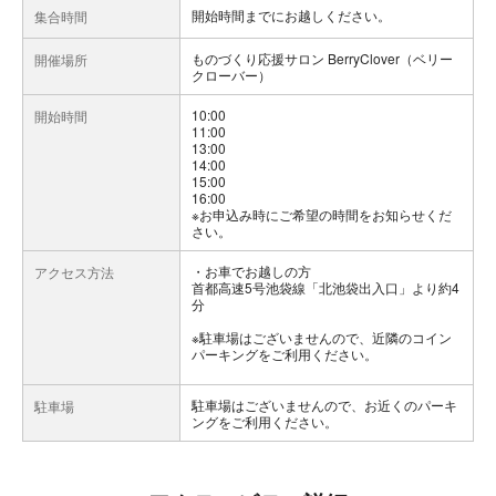
開始時間までにお越しください。
集合時間
ものづくり応援サロン BerryClover（ベリー
開催場所
クローバー）
10:00
開始時間
11:00
13:00
14:00
15:00
16:00
※お申込み時にご希望の時間をお知らせくだ
さい。
お車でお越しの方
アクセス方法
首都高速5号池袋線「北池袋出入口」より約4
分
※駐車場はございませんので、近隣のコイン
パーキングをご利用ください。
駐車場はございませんので、お近くのパーキ
駐車場
ングをご利用ください。