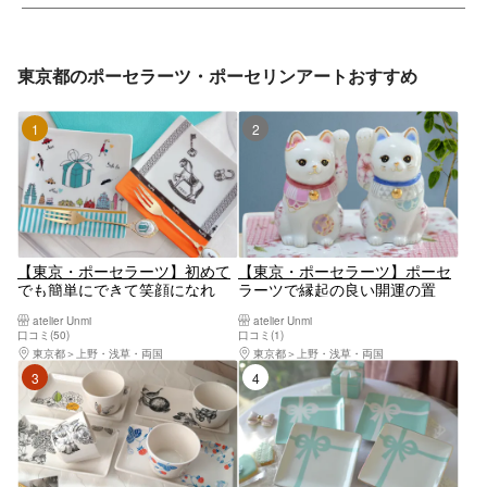
東京都のポーセラーツ・ポーセリンアートおすすめ
1位
2位
【東京・ポーセラーツ】初めて
【東京・ポーセラーツ】ポーセ
でも簡単にできて笑顔になれ
ラーツで縁起の良い開運の置
る！世界に1つだけのオリジナ
物・ペア招き猫作り！初心者大
atelier Unmi
atelier Unmi
ル作品を作ろう！
歓迎！
口コミ(50)
口コミ(1)
東京都
上野・浅草・両国
東京都
上野・浅草・両国
3位
4位