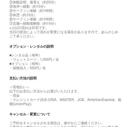
②体験説明、着替え（約20分）
③海岸へ移動（約10分）
④サーフィン体験（約1時間）
⑤休憩（約10分）
⑥サーフィン体験（約1時間）
⑦店舗へ移動後解散（約10分）
※上記の流れは目安です。
当日の状況によって流れが変更になる場合がありますので、あらかじめ
ご了承ください。
オプション・レンタルの説明
■レンタル品（有料）
・ウェットスーツ：1,500円／名
■オプション（有料）
・保険加入：500円／名
支払い方法の説明
＜現地払い＞
以下のお支払い方法からお選びいただけます。
・現金
・クレジットカード決済 (VISA、MASTER、JCB、AmericanExpress、銀
聯(UnionPay))
キャンセル・変更について
ご予約をキャンセルされる場合は、速やかにご連絡ください。
お客様のご都合によりキャンセルされる場合、下記のキャンセル料を申