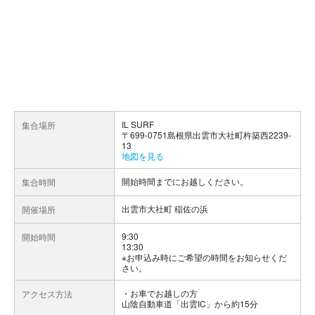
IL SURF
集合場所
〒699-0751島根県出雲市大社町杵築西2239-
13
地図を見る
開始時間までにお越しください。
集合時間
出雲市大社町 稲佐の浜
開催場所
9:30
開始時間
13:30
※お申込み時にご希望の時間をお知らせくだ
さい。
お車でお越しの方
アクセス方法
山陰自動車道「出雲IC」から約15分