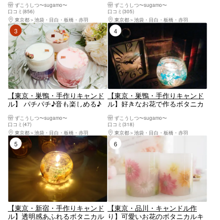
ずこうしつ〜sugamo〜
ずこうしつ〜sugamo〜
（1個）※平日割引対象
サシェ(2個)
口コミ(856)
口コミ(305)
東京都
池袋・目白・板橋・赤羽
東京都
池袋・目白・板橋・赤羽
3位
4位
【東京・巣鴨・手作りキャンド
【東京・巣鴨・手作りキャンド
ル】 パチパチ♪音も楽しめる♪
ル】好きなお花で作るボタニカ
ウッドウィック ” フラワーキャ
ルキャンドルホルダー（1個）※
ずこうしつ〜sugamo〜
ずこうしつ〜sugamo〜
ンドル （1個）
平日割引対象
口コミ(47)
口コミ(318)
東京都
池袋・目白・板橋・赤羽
東京都
池袋・目白・板橋・赤羽
5位
6位
【東京・新宿・手作りキャンド
【東京・品川・キャンドル作
ル】透明感あふれるボタニカル
り】可愛いお花のボタニカルキ