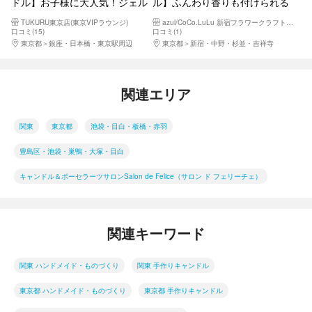
ドル】お子様に大人気！ジェル
ル】ふんわり香りも付けられる
キャンドル（1個）
ボタニカルキャンドル作り ア
TUKURU東京店(東京VIPラウンジ)
azul/CoCo.LuLu 新宿フラワークラフト体験工房
ロマ香るアイテムです。 女子
口コミ(15)
口コミ(1)
会、親子体験、団体制作に
東京都
銀座・日本橋・東京駅周辺
東京都
新宿・中野・杉並・吉祥寺
関連エリア
関東
東京都
池袋・目白・板橋・赤羽
豊島区・池袋・巣鴨・大塚・目白
キャンドル＆ポーセラーツサロンSalon de Felice（サロン ド フェリーチェ）
関連キーワード
関東 ハンドメイド・ものづくり
関東 手作りキャンドル
東京都 ハンドメイド・ものづくり
東京都 手作りキャンドル