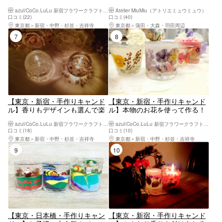
ジェルキャンドルホルダー制作
ャンドルプラン
azul/CoCo.LuLu 新宿フラワークラフト体験工房
Atelier MiuMiu（アトリエミュウミュウ）
体験 ハンドメイド ものづく
口コミ(22)
口コミ(40)
り 女子会や親子で楽しめます
東京都
新宿・中野・杉並・吉祥寺
東京都
蒲田・大森・羽田周辺
7位
8位
【東京・新宿・手作りキャンド
【東京・新宿・手作りキャンド
ル】香りもデザインも選んで楽
ル】本物のお花を使って作る！
しい！ジュエリーポップキャン
お花見フラワーキャンドル制
azul/CoCo.LuLu 新宿フラワークラフト体験工房
azul/CoCo.LuLu 新宿フラワークラフト体験工房
ドル制作
作 女子会、親子体験、デート
口コミ(18)
口コミ(10)
に最適♪（ハンドメイド、もの
東京都
新宿・中野・杉並・吉祥寺
東京都
新宿・中野・杉並・吉祥寺
づくり、企業イベント、出張イ
9位
10位
ベント可能）
【東京・日本橋・手作りキャン
【東京・新宿・手作りキャンド