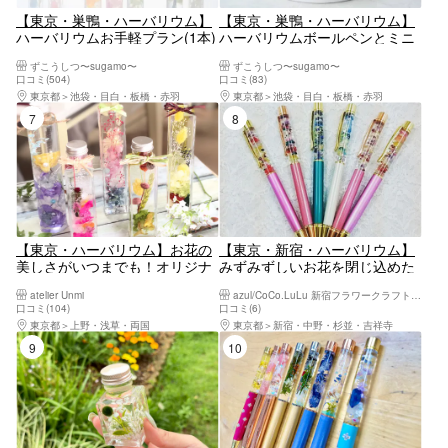
【東京・巣鴨・ハーバリウム】
【東京・巣鴨・ハーバリウム】
ハーバリウムお手軽プラン(1本)
ハーバリウムボールペンとミニ
ハーバリウムが両方作れる!お得
ずこうしつ〜sugamo〜
ずこうしつ〜sugamo〜
なasoview限定プラン
口コミ(504)
口コミ(83)
東京都
池袋・目白・板橋・赤羽
東京都
池袋・目白・板橋・赤羽
7位
8位
【東京・ハーバリウム】お花の
【東京・新宿・ハーバリウム】
美しさがいつまでも！オリジナ
みずみずしいお花を閉じ込めた
ルハーバリウム作り！「西新井
ハーバリウムボールペン作り
atelier Unmi
azul/CoCo.LuLu 新宿フラワークラフト体験工房
駅」から徒歩約6分
お花で癒されながら可愛いペン
口コミ(104)
口コミ(6)
を作りましょう♪ （親子 ハン
東京都
上野・浅草・両国
東京都
新宿・中野・杉並・吉祥寺
ドメイド ものづくり 体験 出張
9位
10位
ワークショップ 企業イベン