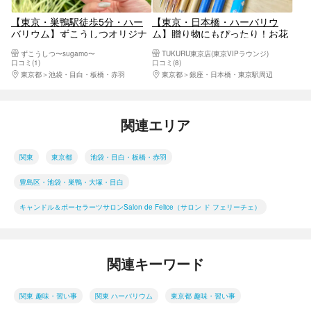
【東京・巣鴨駅徒歩5分・ハー
【東京・日本橋・ハーバリウ
バリウム】ずこうしつオリジナ
ム】贈り物にもぴったり！お花
ルプラン♪ 『まりも』 育てるハ
が可愛いハーバリウムペン
ずこうしつ〜sugamo〜
TUKURU東京店(東京VIPラウンジ)
ーバリウム(1本制作)
口コミ(1)
口コミ(8)
東京都
池袋・目白・板橋・赤羽
東京都
銀座・日本橋・東京駅周辺
関連エリア
関東
東京都
池袋・目白・板橋・赤羽
豊島区・池袋・巣鴨・大塚・目白
キャンドル＆ポーセラーツサロンSalon de Felice（サロン ド フェリーチェ）
関連キーワード
関東 趣味・習い事
関東 ハーバリウム
東京都 趣味・習い事