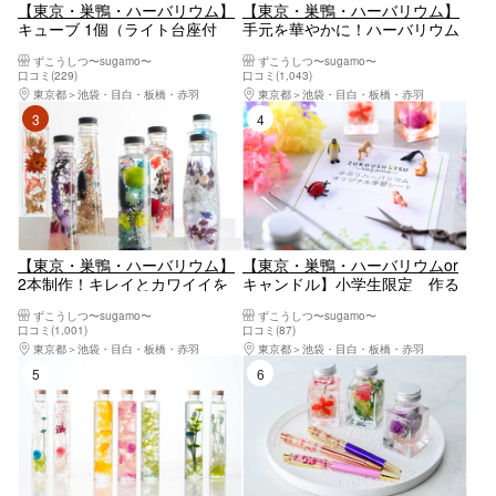
【東京・巣鴨・ハーバリウム】
【東京・巣鴨・ハーバリウム】
キューブ 1個（ライト台座付
手元を華やかに！ハーバリウム
き）or 箸置き（5個）選べる♪固
ボールペン（1本）
ずこうしつ〜sugamo〜
ずこうしつ〜sugamo〜
まるハーバリウム
口コミ(229)
口コミ(1,043)
東京都
池袋・目白・板橋・赤羽
東京都
池袋・目白・板橋・赤羽
3位
4位
【東京・巣鴨・ハーバリウム】
【東京・巣鴨・ハーバリウムor
2本制作！キレイとカワイイを
キャンドル】小学生限定 作る
形にする♪ハーバリウム
だけじゃない！研究のコツ！レ
ずこうしつ〜sugamo〜
ずこうしつ〜sugamo〜
ポートのまとめ方のコツ！！し
口コミ(1,001)
口コミ(87)
っかりサポート 自由研究にも
東京都
池袋・目白・板橋・赤羽
東京都
池袋・目白・板橋・赤羽
おすすめプラン（ずこうしつオ
5位
6位
リジナルの学習シート付き！）