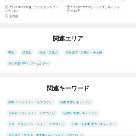
スサシェ作り（3個）
火を灯しても可愛いキャンドル
Y's calm feeling（ワイズカルムフィーリング）
Y's calm feeling（ワイズカルムフィーリング）
京都府
京都南部（宇治・長岡京・山崎）
口コミ(6)
京都府
京都南部（宇治・長岡京・山崎）
関連エリア
関西
京都府
丹後・久美浜
京丹後市・久美浜・小天橋
海の京都DMOツアーセンター
関連キーワード
関西 ハンドメイド・ものづくり
関西 手作りキャンドル
京都府 ハンドメイド・ものづくり
京都府 手作りキャンドル
丹後・久美浜 ハンドメイド・ものづくり
丹後・久美浜 手作りキャンドル
京丹後市・久美浜・小天橋 ハンドメイド・ものづくり