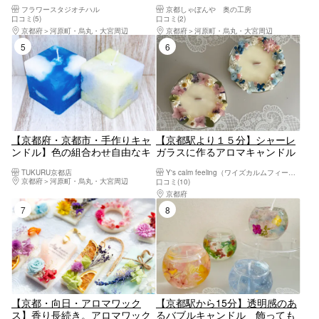
の空間。アクセス良好◎四条、
*:._オーガニック蜜蝋＋お好きな
フラワースタジオチハル
京都しゃぼんや 奥の工房
烏丸駅近。夜間もあり。お子様
精油で作る［木芯アロマキャン
口コミ(5)
口コミ(2)
も多数ご参加。お買い物や観光
ドル（約50g／1瓶）］調香・手
京都府
河原町・烏丸・大宮周辺
京都府
河原町・烏丸・大宮周辺
とあわせて！
作り体験_.:*
5位
6位
【京都府・京都市・手作りキャ
【京都駅より１５分】シャーレ
ンドル】色の組合わせ自由なキ
ガラスに作るアロマキャンドル
ューブキャンドル（1個）
（1個）香りが選べる
TUKURU京都店
Y's calm feeling（ワイズカルムフィーリング）
京都府
河原町・烏丸・大宮周辺
口コミ(10)
京都府
京都南部（宇治・長岡京・山崎）
7位
8位
【京都・向日・アロマワック
【京都駅から15分】透明感のあ
ス】香り長続き。アロマワック
るバブルキャンドル 飾っても