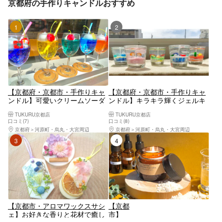
京都府の手作りキャンドルおすすめ
1位
2位
【京都府・京都市・手作りキャ
【京都府・京都市・手作りキャ
ンドル】可愛いクリームソーダ
ンドル】キラキラ輝くジェルキ
キャンドル作り（1個）
ャンドル作り！（1個）
TUKURU京都店
TUKURU京都店
口コミ(7)
口コミ(8)
京都府
河原町・烏丸・大宮周辺
京都府
河原町・烏丸・大宮周辺
3位
4位
【京都市・アロマワックスサシ
【京都
ェ】お好きな香りと花材で癒し
市】