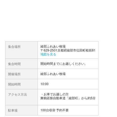
綾部ふれあい牧場
集合場所
〒629-2501京都府綾部市位田町桧前81
地図を見る
開始時間までにお越しください。
集合時間
綾部ふれあい牧場
開催場所
10:00
開始時間
お車でお越しの方
アクセス方法
舞鶴若狭自動車道「綾部IC」から約5分
100台収容 予約不要
駐車場