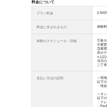
料金について
2,50
プラン料金
体験料
料金に含まれるもの
①各ホ
体験のスケジュール・詳細
②展望
③展望
④ホテ
※上記
当日の
ご了承
＜現地
支払い方法の説明
以下の
・現金
＜オン
以下の
・クレ
・Pay