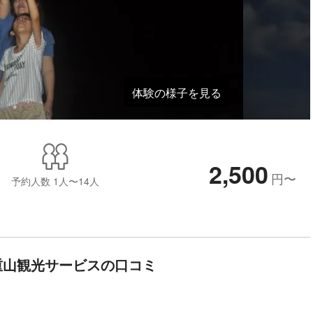
体験の様子を見る
2,500
円
〜
予約人数
1人〜14人
重山観光サービスの口コミ