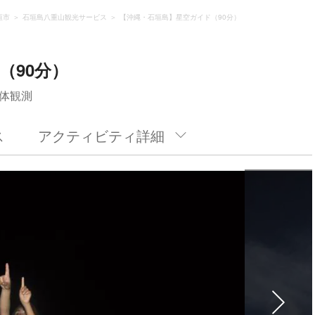
垣市
石垣島八重山観光サービス
【沖縄・石垣島】星空ガイド（90分）
（90分）
体観測
ス
アクティビティ詳細