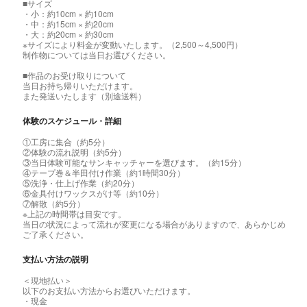
■サイズ
・小：約10cm × 約10cm
・中：約15cm × 約20cm
・大：約20cm × 約30cm
※サイズにより料金が変動いたします。（2,500～4,500円）
制作物については当日お選びください。
■作品のお受け取りについて
当日お持ち帰りいただけます。
また発送いたします（別途送料）
体験のスケジュール・詳細
①工房に集合（約5分）
②体験の流れ説明（約5分）
③当日体験可能なサンキャッチャーを選びます。（約15分）
④テープ巻＆半田付け作業（約1時間30分）
⑤洗浄・仕上げ作業（約20分）
⑥金具付けワックスがけ等（約10分）
⑦解散（約5分）
※上記の時間帯は目安です。
当日の状況によって流れが変更になる場合がありますので、あらかじめ
ご了承ください。
支払い方法の説明
＜現地払い＞
以下のお支払い方法からお選びいただけます。
・現金