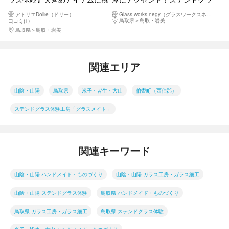
戦！ステンドグラスアート体験
スのフォトフレーム作り
アトリエDollie（ドリー）
Glass works negy（グラスワークスネジー）
（1個）
鳥取県
鳥取・岩美
口コミ(1)
鳥取県
鳥取・岩美
関連エリア
山陰・山陽
鳥取県
米子・皆生・大山
伯耆町（西伯郡）
ステンドグラス体験工房「グラスメイト」
関連キーワード
山陰・山陽 ハンドメイド・ものづくり
山陰・山陽 ガラス工房・ガラス細工
山陰・山陽 ステンドグラス体験
鳥取県 ハンドメイド・ものづくり
鳥取県 ガラス工房・ガラス細工
鳥取県 ステンドグラス体験