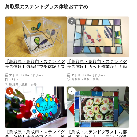
鳥取県のステンドグラス体験おすすめ
1位
2位
【鳥取県・鳥取市・ステンドグ
【鳥取県・鳥取市・ステンドグ
ラス体験】気軽にプチ体験！ス
ラス体験】カット作業なし！簡
テンドグラスアート（1個）
単ステンドグラスアート体験
アトリエDollie（ドリー）
アトリエDollie（ドリー）
（1個）
鳥取県
鳥取・岩美
口コミ(1)
鳥取県
鳥取・岩美
3位
4位
【鳥取県・鳥取市・ステンドグ
【鳥取・ステンドグラス】お部
ラス体験】大きめアイテムに挑
屋にアクセント！ステンドグラ