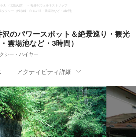
井沢町（北佐久郡）
軽井沢ウェルネストリップ
観光タクシー（碓氷峠・白糸の滝・雲場池など・3時間）
軽井沢のパワースポット＆絶景巡り・観光
・雲場池など・3時間）
クシー・ハイヤー
ス
アクティビティ詳細