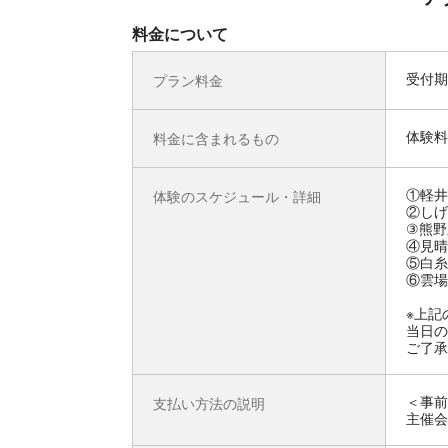
料金について
受付期
プラン料金
体験料
料金に含まれるもの
①軽井
体験のスケジュール・詳細
②しげ
③熊野
④見晴
⑤白糸
⑥雲場
※上記
当日の
ご了承
＜事前
支払い方法の説明
主催会