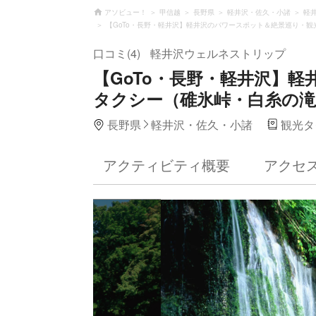
アソビュー！
甲信越
長野県
軽井沢・佐久・小諸
軽
【GoTo・長野・軽井沢】軽井沢のパワースポット＆絶景巡り・
口コミ(4)
軽井沢ウェルネストリップ
【GoTo・長野・軽井沢】
タクシー（碓氷峠・白糸の滝
長野県
軽井沢・佐久・小諸
観光タ
アクティビティ概要
アクセ