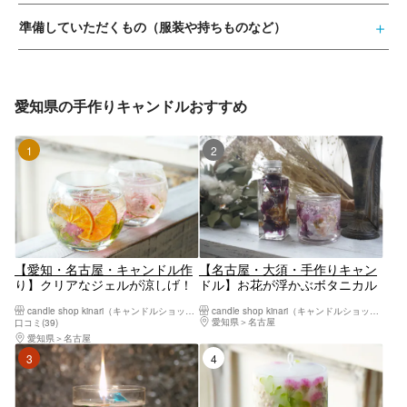
準備していただくもの（服装や持ちものなど）
愛知県の手作りキャンドルおすすめ
1位
2位
【愛知・名古屋・キャンドル作
【名古屋・大須・手作りキャン
り】クリアなジェルが涼しげ！
ドル】お花が浮かぶボタニカル
ボタニカルジェルキャンドル作
キャンドルホルダー&ハーバリ
candle shop kinari（キャンドルショップキナリ）
candle shop kinari（キャンドルショップキナリ）
り
ウム作り
愛知県
名古屋
口コミ(39)
愛知県
名古屋
3位
4位