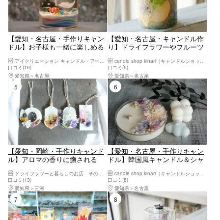
【愛知・名古屋・手作りキャン
【愛知・名古屋・キャンドル作
ドル】お子様も一緒に楽しめる
り】ドライフラワーやフルーツ
ジェルキャンドル作り
が盛りだくさん！ボタニカルキ
アイクリエーション キャンドル・アート工房
candle shop kinari（キャンドルショップキナリ）
ャンドル作り
口コミ(16)
口コミ(5)
愛知県
名古屋
愛知県
名古屋
5位
6位
【愛知・岡崎・手作りキャンド
【愛知・名古屋・手作りキャン
ル】アロマの香りに癒される
ドル】韓国風キャンドル＆シャ
「サシェ」作り体験！1個
ーレキャンドル（計3個）
ドライフラワーと暮らしのお店 その灯ぐらし岡崎店
candle shop kinari（キャンドルショップキナリ）
口コミ(13)
口コミ(8)
愛知県
三河
愛知県
名古屋
7位
8位