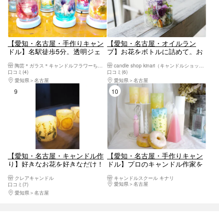
【愛知・名古屋・手作りキャン
【愛知・名古屋・オイルラン
ドル】名駅徒歩5分。透明ジェ
プ】お花をボトルに詰めて。お
ルキャンドル制作。花材は300
しゃれなオイルランプ作り！
陶芸＊ガラス＊キャンドルフラワーちよ野【名古屋駅前本店】
candle shop kinari（キャンドルショップキナリ）
種類！お花バイキング！。
口コミ(4)
口コミ(6)
愛知県
名古屋
愛知県
名古屋
9位
10位
【愛知・名古屋・キャンドル作
【愛知・名古屋・手作りキャン
り】好きなお花を好きなだけ！
ドル】プロのキャンドル作家を
花キャンドル
目指す方に！クラフトコース
クレアキャンドル
キャンドルスクール キナリ
（全5回）
愛知県
名古屋
口コミ(7)
愛知県
名古屋