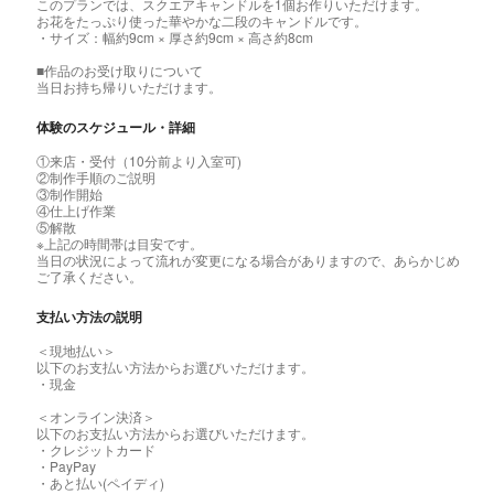
このプランでは、スクエアキャンドルを1個お作りいただけます。
お花をたっぷり使った華やかな二段のキャンドルです。
・サイズ：幅約9cm × 厚さ約9cm × 高さ約8cm
■作品のお受け取りについて
当日お持ち帰りいただけます。
体験のスケジュール・詳細
①来店・受付（10分前より入室可)
②制作手順のご説明
③制作開始
④仕上げ作業
⑤解散
※上記の時間帯は目安です。
当日の状況によって流れが変更になる場合がありますので、あらかじめ
ご了承ください。
支払い方法の説明
＜現地払い＞
以下のお支払い方法からお選びいただけます。
・現金
＜オンライン決済＞
以下のお支払い方法からお選びいただけます。
・クレジットカード
・PayPay
・あと払い(ペイディ)