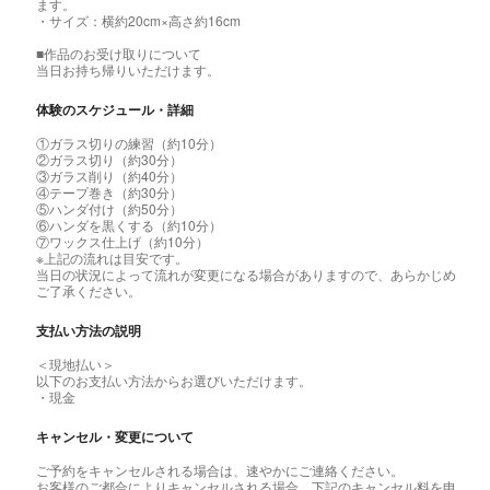
ます。
・サイズ：横約20cm×高さ約16cm
■作品のお受け取りについて
当日お持ち帰りいただけます。
体験のスケジュール・詳細
①ガラス切りの練習（約10分）
②ガラス切り（約30分）
③ガラス削り（約40分）
④テープ巻き（約30分）
⑤ハンダ付け（約50分）
⑥ハンダを黒くする（約10分）
⑦ワックス仕上げ（約10分）
※上記の流れは目安です。
当日の状況によって流れが変更になる場合がありますので、あらかじめ
ご了承ください。
支払い方法の説明
＜現地払い＞
以下のお支払い方法からお選びいただけます。
・現金
キャンセル・変更について
ご予約をキャンセルされる場合は、速やかにご連絡ください。
お客様のご都合によりキャンセルされる場合、下記のキャンセル料を申