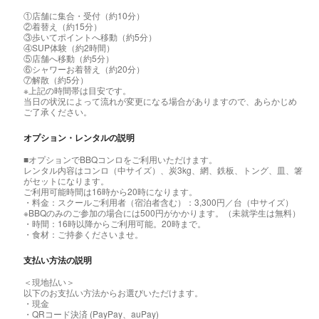
①店舗に集合・受付（約10分）
②着替え（約15分）
③歩いてポイントへ移動（約5分）
④SUP体験（約2時間）
⑤店舗へ移動（約5分）
⑥シャワーお着替え（約20分）
⑦解散（約5分）
※上記の時間帯は目安です。
当日の状況によって流れが変更になる場合がありますので、あらかじめ
ご了承ください。
オプション・レンタルの説明
■オプションでBBQコンロをご利用いただけます。
レンタル内容はコンロ（中サイズ）、炭3kg、網、鉄板、トング、皿、箸
がセットになります。
ご利用可能時間は16時から20時になります。
・料金：スクールご利用者（宿泊者含む）：3,300円／台（中サイズ）
※BBQのみのご参加の場合には500円がかかります。（未就学生は無料）
・時間：16時以降からご利用可能。20時まで。
・食材：ご持参くださいませ。
支払い方法の説明
＜現地払い＞
以下のお支払い方法からお選びいただけます。
・現金
・QRコード決済 (PayPay、auPay)