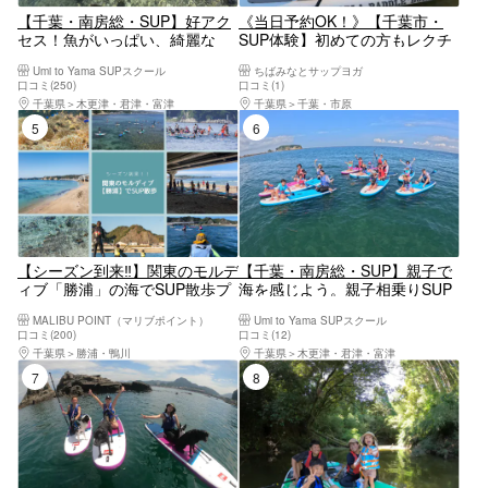
【千葉・南房総・SUP】好アク
《当日予約OK！》【千葉市・
セス！魚がいっぱい、綺麗な
SUP体験】初めての方もレクチ
海！初心者SUP体験！
ャー付で安心！レンタルプラン
Umi to Yama SUPスクール
ちばみなとサップヨガ
（2時間）安全な湾内で開催
口コミ(250)
口コミ(1)
若者グループ、カップルにオス
千葉県
木更津・君津・富津
千葉県
千葉・市原
スメ！
5位
6位
【シーズン到来‼】関東のモルデ
【千葉・南房総・SUP】親子で
ィブ「勝浦」の海でSUP散歩プ
海を感じよう。親子相乗りSUP
ラン
体験！車も電車も好アクセス♪
MALIBU POINT（マリブポイント）
Umi to Yama SUPスクール
口コミ(200)
口コミ(12)
千葉県
勝浦・鴨川
千葉県
木更津・君津・富津
7位
8位