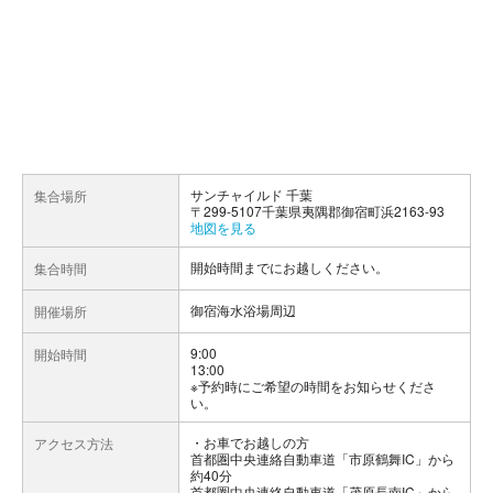
サンチャイルド 千葉
集合場所
〒299-5107千葉県夷隅郡御宿町浜2163-93
地図を見る
開始時間までにお越しください。
集合時間
御宿海水浴場周辺
開催場所
9:00
開始時間
13:00
※予約時にご希望の時間をお知らせくださ
い。
お車でお越しの方
アクセス方法
首都圏中央連絡自動車道「市原鶴舞IC」から
約40分
首都圏中央連絡自動車道「茂原長南IC」から