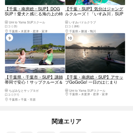
【千葉・南房総・SUP】DOG
【千葉・SUP】気分はジャング
SUP！愛犬と感じる海の上の特
ルクルーズ！「いすみ川」SUP
別な時間。初めての方も大歓
体験
Umi to Yama SUPスクール
いすみパドルクラブ
迎！ワンちゃんと相乗りSUPで
口コミ(5)
口コミ(88)
思い出をつくろう！
千葉県
木更津・君津・富津
千葉県
勝浦・鴨川
9位
10位
【千葉県・千葉市・SUP】講師
【千葉・南房総・SUP】アサッ
帯同で安心！サップクルーズ＆
プGoGoGo! 一日のはじまり
ヨガコース（3時間）
を、海の上で!
ちばみなとサップヨガ
Umi to Yama SUPスクール
千葉県
木更津・君津・富津
口コミ(11)
千葉県
千葉・市原
関連エリア