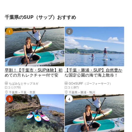
千葉県のSUP（サップ）おすすめ
1位
2位
早割！【千葉市・SUP体験】初
【千葉・勝浦・SUP】自然豊か
めての方もレクチャー付で安
な国定公園の海で海上散歩！
心！レンタルプラン（2時間）
SUP体験ツアー
ちばみなとサップヨガ
GO4SURF（ゴーフォーサーフ）
安全な湾内で開催 若者グルー
口コミ(170)
口コミ(87)
プ、カップルにオススメ！
千葉県
千葉・市原
千葉県
勝浦・鴨川
3位
4位