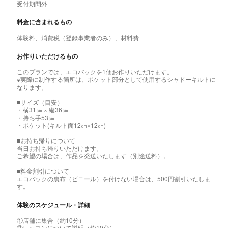
受付期間外
料金に含まれるもの
体験料、消費税（登録事業者のみ）、材料費
お作りいただけるもの
このプランでは、エコバックを1個お作りいただけます。
※実際に制作する箇所は、ポケット部分として使用するシャドーキルトに
なります。
■サイズ（目安）
・横31㎝ × 縦36㎝
・持ち手53㎝
・ポケット(キルト面12㎝×12㎝)
■お持ち帰りについて
当日お持ち帰りいただけます。
ご希望の場合は、作品を発送いたします（別途送料）。
■料金割引について
エコバックの裏布（ビニール）を付けない場合は、500円割引いたしま
す。
体験のスケジュール・詳細
①店舗に集合（約10分）
②レッスンについて説明（約10分）