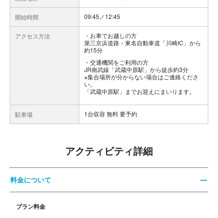
09:45／12:45
開始時間
お車でお越しの方
アクセス方法
第三京浜道路・東名自動車道「川崎IC」から
約15分
交通機関をご利用の方
JR南武線「武蔵中原駅」から徒歩約3分
※集合場所が分からない場合はご連絡くださ
い。
「武蔵中原駅」までお迎えにまいります。
1台収容 無料 要予約
駐車場
アクティビティ詳細
料金について
プラン料金