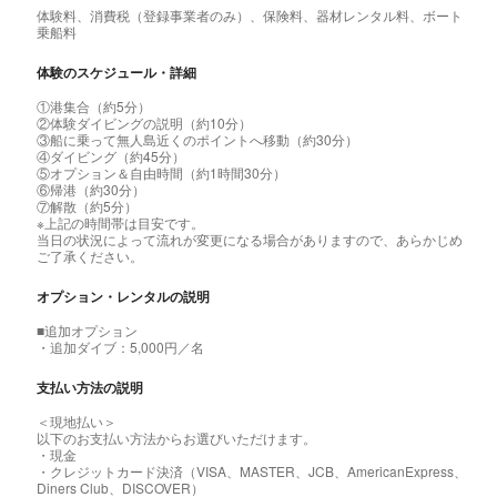
体験料、消費税（登録事業者のみ）、保険料、器材レンタル料、ボート
乗船料
体験のスケジュール・詳細
①港集合（約5分）
②体験ダイビングの説明（約10分）
③船に乗って無人島近くのポイントへ移動（約30分）
④ダイビング（約45分）
⑤オプション＆自由時間（約1時間30分）
⑥帰港（約30分）
⑦解散（約5分）
※上記の時間帯は目安です。
当日の状況によって流れが変更になる場合がありますので、あらかじめ
ご了承ください。
オプション・レンタルの説明
■追加オプション
・追加ダイブ：5,000円／名
支払い方法の説明
＜現地払い＞
以下のお支払い方法からお選びいただけます。
・現金
・クレジットカード決済（VISA、MASTER、JCB、AmericanExpress、
Diners Club、DISCOVER）