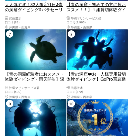
大人気すぎ！32人限定/1日♪青
【青の洞窟・初めての方に超お
の洞窟ダイビング&パラセーリ
ススメ！！】１組貸切体験ダイ
ング♪最楽コラボを同時に
ビング開催プラン／女性スタッ
武藤潜水
沖縄マリンサービス碧
♪GoPro無料写真動画すぐスマ
フ在籍／無料！GOPRO写真撮
口コミ(83)
口コミ(2,965)
ホ♪無料タオル餌あげ♪当日予約
影！／手ぶらでOK／当日予約・
沖縄県
西海岸
沖縄県
西海岸
初心者大歓迎☆1グループガイ
初心者、泳げない方大歓迎！☆
7位
8位
ド貸切♪レビュー高評価多数
シャワー、ドライヤー完備
【青の洞窟経験者におススメ・
【青の洞窟❤️お一人様専用貸切
体験ダイビング・雨天開催】深
体験ダイビング】GoPro写真動
場でがっつりダイビング！☆安
画すぐ無料転送！無料タオル・
沖縄マリンサービス碧
武藤潜水
心の完全貸し切りツアー☆手ぶ
サンダルレンタル☆当日予約・
口コミ(590)
口コミ(372)
らでOK☆当日予約・初心者、泳
初心者大歓迎☆1グループガイ
沖縄県
西海岸
沖縄県
西海岸
げない方大歓迎！☆シャワード
ド貸切♪レビュー高評価多数店♪
9位
10位
ライヤー完備！