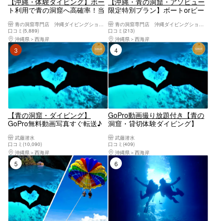
【沖縄・体験ダイビング】ボー
【沖縄・青の洞窟・アソビュー
ト利用で青の洞窟へ高確率！当
限定特別プラン】ボートorビー
日予約OK&現地決済OK！1組貸
チを選んでその日一番美しい海
青の洞窟専門店 沖縄ダイビングショップ和
青の洞窟専門店 沖縄ダイビングショップ和
切初心者安心・GoPro撮影無料
へプライベート体験ダイビン
口コミ(5,889)
口コミ(213)
｜恩納村／ダイソン・ReFaドラ
グ！フルフェイスマスク選択無
沖縄県
西海岸
沖縄県
西海岸
イヤー完備の快適施設｜手ぶら
料・insta360無料レンタル
3位
4位
でOK
【青の洞窟・ダイビング】
GoPro動画撮り放題付き【青の
GoPro無料動画写真すぐ転送♪
洞窟・貸切体験ダイビング】
タオル・サンダル無料レンタル
GoPro動画すぐ転送！無料タオ
武藤潜水
武藤潜水
☆当日予約・初心者大歓迎☆1
ル・サンダルレンタル☆当日予
口コミ(10,090)
口コミ(409)
グループガイド貸切♪レビュー
約・初心者大歓迎☆1グループ
沖縄県
西海岸
沖縄県
西海岸
高評価多数店♪沖縄本島恩納村
ガイド貸切♪レビュー高評価多
5位
6位
貸切ビーチ体験ダイビング
数店♪