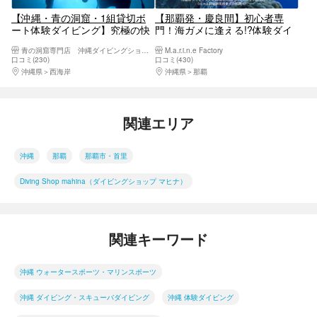
【沖縄・青の洞窟・1組貸切ボ
【那覇発・慶良間】初心者専
ート体験ダイビング】究極の快
門！海ガメに逢える!?体験ダイ
適さを追求フルフェイスマスク
ビング｜カメラレンタル付｜
青の洞窟専門店 沖縄ダイビングショップ和
M.a.r.i.n.e Factory
使用●青の洞窟高確率◯Insta360
2025年4月Google口コミ数「沖
口コミ(230)
口コミ(430)
＆GoPro13導入☆写真動画無
縄ダイビング」第１位
沖縄県
西海岸
沖縄県
那覇
料！魚餌付無料・充実アメニテ
ィーが自慢
関連エリア
沖縄
那覇
那覇市・首里
Diving Shop mahina（ダイビングショップ マヒナ）
関連キーワード
沖縄 ウォータースポーツ・マリンスポーツ
沖縄 ダイビング・スキューバダイビング
沖縄 体験ダイビング