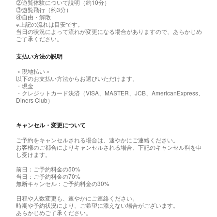
②遊覧体験について説明（約10分）
③遊覧飛行（約3分）
④自由・解散
※上記の流れは目安です。
当日の状況によって流れが変更になる場合がありますので、あらかじめ
ご了承ください。
支払い方法の説明
＜現地払い＞
以下のお支払い方法からお選びいただけます。
・現金
・クレジットカード決済（VISA、MASTER、JCB、AmericanExpress、
Diners Club）
キャンセル・変更について
ご予約をキャンセルされる場合は、速やかにご連絡ください。
お客様のご都合によりキャンセルされる場合、下記のキャンセル料を申
し受けます。
前日：ご予約料金の50%
当日：ご予約料金の70%
無断キャンセル：ご予約料金の30%
日程や人数変更も、速やかにご連絡ください。
時期や予約状況により、ご希望に添えない場合がございます。
あらかじめご了承ください。