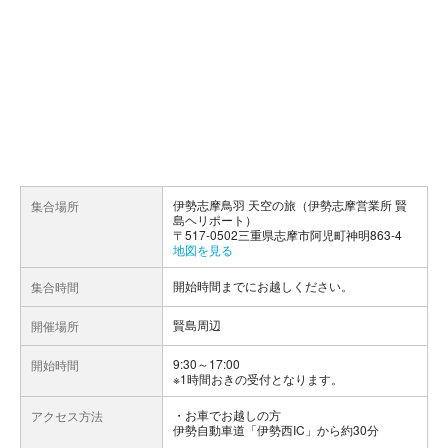
伊勢志摩鳥羽 天空の旅（伊勢志摩営業所 賢
集合場所
島ヘリポート）
〒517-0502三重県志摩市阿児町神明863-4
地図を見る
開始時間までにお越しください。
集合時間
賢島周辺
開催場所
9:30～17:00
開始時間
※1時間おきの受付となります。
お車でお越しの方
アクセス方法
伊勢自動車道「伊勢西IC」から約30分