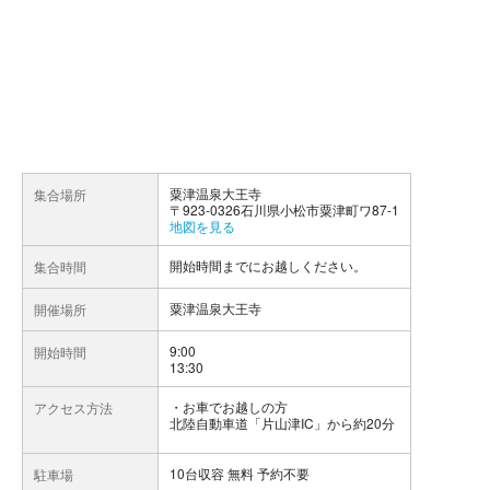
粟津温泉大王寺
集合場所
〒923-0326石川県小松市粟津町ワ87-1
地図を見る
開始時間までにお越しください。
集合時間
粟津温泉大王寺
開催場所
9:00
開始時間
13:30
お車でお越しの方
アクセス方法
北陸自動車道「片山津IC」から約20分
10台収容 無料 予約不要
駐車場