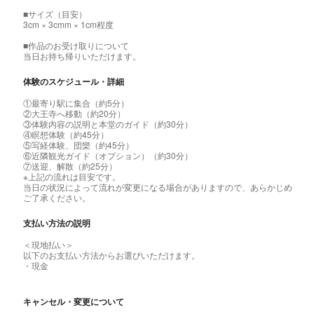
■サイズ（目安）
3cm × 3cmm × 1cm程度
■作品のお受け取りについて
当日お持ち帰りいただけます。
体験のスケジュール・詳細
①最寄り駅に集合（約5分）
②大王寺へ移動（約20分）
③体験内容の説明と本堂のガイド（約30分）
④瞑想体験（約45分）
⑤写経体験、団欒（約45分）
⑥近隣観光ガイド（オプション）（約30分）
⑦送迎、解散（約25分）
※上記の流れは目安です。
当日の状況によって流れが変更になる場合がありますので、あらかじめ
ご了承ください。
支払い方法の説明
＜現地払い＞
以下のお支払い方法からお選びいただけます。
・現金
キャンセル・変更について