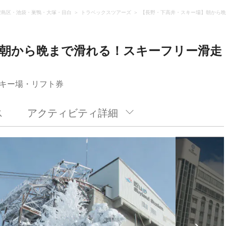
豊島区・池袋・巣鴨・大塚・目白
トラベックスツアーズ
【長野・下高井・スキー場】朝から晩
】朝から晩まで滑れる！スキーフリー滑走
キー場・リフト券
ス
アクティビティ詳細