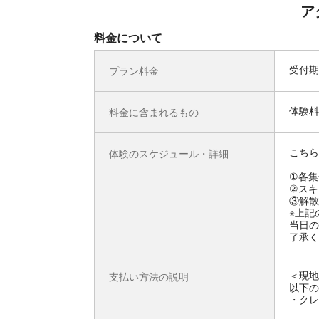
ア
料金について
受付期
プラン料金
体験料
料金に含まれるもの
こちら
体験のスケジュール・詳細
①各集
②スキ
③解散
※上記
当日の
了承く
＜現地
支払い方法の説明
以下の
・クレジ