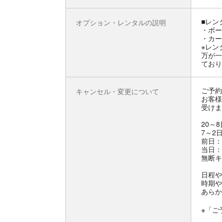
■レン
オプション・レンタルの説明
・ボー
・カー
※レン
万が一
ており
ご予約
キャンセル・変更について
お客様
受けま
20～
7～2
前日：
当日：
無断キ
日程や
時期や
あらか
※「ご