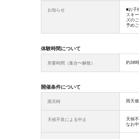
■お子
お知らせ
スキー
ズのご
予めご
体験時間について
約38
所要時間（集合〜解散）
開催条件について
雨天催
雨天時
天候不
天候不良による中止
なお中