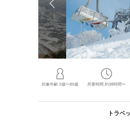
対象年齢
3歳〜80歳
所要時間
約38時間〜
トラベ