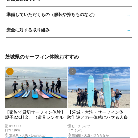
準備していただくもの（服装や持ちものなど）
安全に対する取り組み
茨城県のサーフィン体験おすすめ
1位
2位
【家族で貸切サーフィン体験】
【茨城・大洗・サーフィン体
親子2名料金、（道具レンタル
験】波との一体感にハマる人多
付）
数！気軽にサーフィン体験
K2 SURF
ビーチライフ
口コミ(63)
口コミ(20)
茨城県
大洗・ひたちなか
茨城県
大洗・ひたちなか