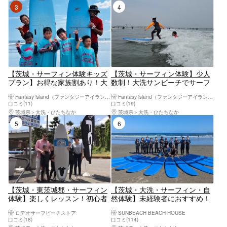
3位
4位
【茨城・サーフィン体験キッズ
【茨城・サーフィン体験】少人
プラン】お得な家族割あり！大
数制！大洗サンビーチでサーフ
洗サンビーチでわくわく波乗り
ィン体験！ 初心者・未経験者
Fantasy island（ファンタジーアイランド）
Fantasy island（ファンタジーアイランド）
サーフィン！3歳以上からOK！
大歓迎！手ぶらで気軽に参加で
口コミ(11)
口コミ(19)
きます！ファミリー割有り！
茨城県
大洗・ひたちなか
茨城県
大洗・ひたちなか
5位
6位
【茨城・東茨城郡・サーフィン
【茨城・大洗・サーフィン・自
体験】楽しくレッスン！初心者
然体験】未経験者におすすめ！
～キッズサーフィン体験コース
大洗サンビーチでサーフィン体
ロデオサーフビーチストア
SUNBEACH BEACH HOUSE
験！
口コミ(18)
口コミ(114)