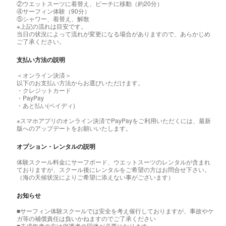
②ウエットスーツに着替え、ビーチに移動（約20分）
④サーフィン体験（90分）
⑤シャワー、着替え、解散
※上記の流れは目安です。
当日の状況によって流れが変更になる場合がありますので、あらかじめ
ご了承ください。
支払い方法の説明
＜オンライン決済＞
以下のお支払い方法からお選びいただけます。
・クレジットカード
・PayPay
・あと払い(ペイディ)
※スマホアプリのオンライン決済でPayPayをご利用いただくには、最新
版へのアップデートをお願いいたします。
オプション・レンタルの説明
体験スクール料金にサーフボード、ウエットスーツのレンタルが含まれ
ておりますが、スクール後にレンタルをご希望の方はお問合せ下さい。
（海の天候状況によりご希望に添えない事がございます）
お知らせ
■サーフィン体験スクールでは安全を考え催行しておりますが、事故やケ
ガ等の補償責任は負いかねますのでご了承ください
■未成年者の方は保護者の同伴が必要になります