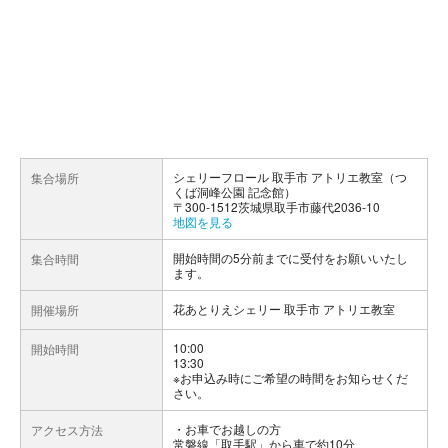
シェリーフロール 取手市 アトリエ教室（つ
集合場所
くば洞峰公園 記念館）
〒300-1512茨城県取手市藤代2036-10
地図を見る
開始時間の5分前までに受付をお願いいたし
集合時間
ます。
花あとりえシェリー 取手市 アトリエ教室
開催場所
10:00
開始時間
13:30
※お申込み時にご希望の時間をお知らせくだ
さい。
お車でお越しの方
アクセス方法
常磐線「取手駅」から車で約10分