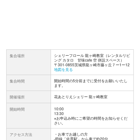
シェリーフロール 龍ヶ崎教室（レンタルリビ
集合場所
ング カタロ 甘味cafe 空 併設スペース）
〒301-0855茨城県龍ヶ崎市藤ヶ丘７ー1ー12
地図を見る
開始時間の5分前までに受付をお願いいたし
集合時間
ます。
花あとりえシェリー 龍ヶ崎教室
開催場所
10:00
開始時間
13:30
※お申込み時にご希望の時間をお知らせくだ
さい。
お車でお越しの方
アクセス方法
JR線「佐貫駅」から車で約20分