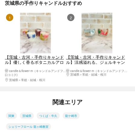
茨城県の手作りキャンドルおすすめ
1位
2位
【茨城・古河・手作りキャンド
【茨城・古河・手作りキャンド
ル】優しく香るボタニカルアロ
ル】涼感溢れる。ジェルキャン
マキャンドル作り（2個）
ドルホルダー制作（1個）
candle＆flower m（キャンドルアンドフラワーエム）
candle＆flower m（キャンドルアンドフラワーエム）
茨城県
常総・結城・桜川
口コミ(1)
茨城県
常総・結城・桜川
関連エリア
関東
茨城県
つくば・牛久
龍ケ崎市
シェリーフロール 龍ヶ崎教室