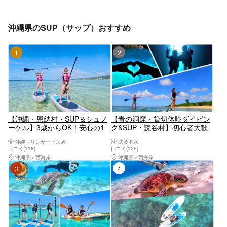
沖縄県のSUP（サップ）おすすめ
1位
2位
【沖縄・恩納村・SUP＆シュノ
【青の洞窟・貸切体験ダイビン
ーケル】3歳からOK！安心の1
グ&SUP・読谷村】初心者大歓
組貸し切りセットプラン！手ぶ
迎体験ダイビング☆透明度抜群
沖縄マリンサービス碧
武藤潜水
ら参加OK！
の海でSUP体験‼《沖縄の海を満
口コミ(118)
口コミ(129)
喫できるセットプラン♪》
沖縄県
西海岸
沖縄県
西海岸
3位
4位