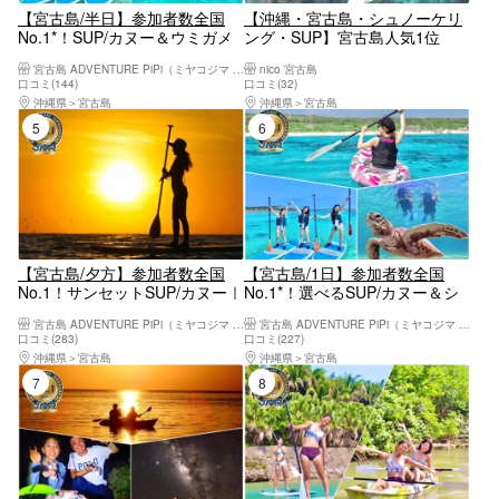
【宮古島/半日】参加者数全国
【沖縄・宮古島・シュノーケリ
No.1*！SUP/カヌー＆ウミガメ
ング・SUP】宮古島人気1位
シュノーケリング2大定番半日
《定番プラン》【ウミガメシュ
宮古島 ADVENTURE PiPi（ミヤコジマ アドベンチャー ピピ）
nico 宮古島
コース！写真データ&島内送迎
ノーケリング＆SUPツアー】遭
口コミ(144)
口コミ(32)
無料！
遇率100%継続中！｜写真無料
沖縄県
宮古島
沖縄県
宮古島
｜初心者歓迎《女性ガイド多
5位
6位
数》
【宮古島/夕方】参加者数全国
【宮古島/1日】参加者数全国
No.1！サンセットSUP/カヌー｜
No.1*！選べるSUP/カヌー＆シ
当日予約OK｜高画質写真・機材
ュノーケリング｜高画質写真・
宮古島 ADVENTURE PiPi（ミヤコジマ アドベンチャー ピピ）
宮古島 ADVENTURE PiPi（ミヤコジマ アドベンチャー ピピ）
込み＜予約特典あり＞
送迎・機材込み
口コミ(283)
口コミ(227)
沖縄県
宮古島
沖縄県
宮古島
7位
8位