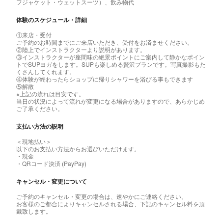
フジャケット・ウェットスーツ）、飲み物代
体験のスケジュール・詳細
①来店・受付
ご予約のお時間までにご来店いただき、受付をお済ませください。
②陸上でインストラクターより説明があります。
③インストラクターが座間味の絶景ポイントにご案内して静かなポイン
トでSUPヨガをします。SUPも楽しめる贅沢プランです。写真撮影もた
くさんしてくれます。
④体験が終わったらショップに帰りシャワーを浴びる事もできます
⑤解散
※上記の流れは目安です。
当日の状況によって流れが変更になる場合がありますので、あらかじめ
ご了承ください。
支払い方法の説明
＜現地払い＞
以下のお支払い方法からお選びいただけます。
・現金
・QRコード決済 (PayPay)
キャンセル・変更について
ご予約のキャンセル・変更の場合は、速やかにご連絡ください。
お客様のご都合によりキャンセルされる場合、下記のキャンセル料を頂
戴致します。