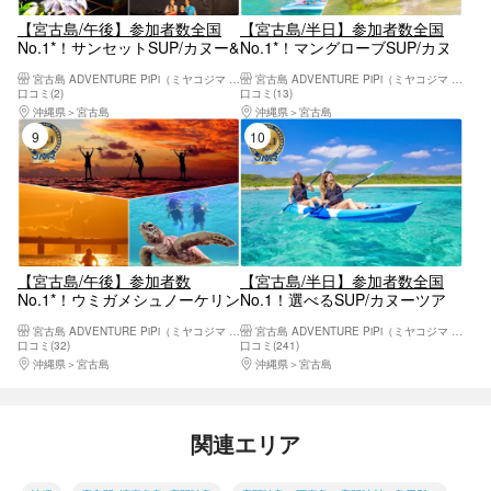
【宮古島/午後】参加者数全国
【宮古島/半日】参加者数全国
No.1*！サンセットSUP/カヌー&
No.1*！マングローブSUP/カヌ
星空ジャングルナイトツアー！
ー！宮古ブルーとマングローブ
宮古島 ADVENTURE PiPi（ミヤコジマ アドベンチャー ピピ）
宮古島 ADVENTURE PiPi（ミヤコジマ アドベンチャー ピピ）
マジックアワーを全身で体感
を同時に｜高画質写真・送迎・
口コミ(2)
口コミ(13)
機材込み＜予約特典あり＞
沖縄県
宮古島
沖縄県
宮古島
9位
10位
【宮古島/午後】参加者数
【宮古島/半日】参加者数全国
No.1*！ウミガメシュノーケリン
No.1！選べるSUP/カヌーツア
グ＆サンセットSUP/カヌーツア
ー！世界レベルの海を体感しよ
宮古島 ADVENTURE PiPi（ミヤコジマ アドベンチャー ピピ）
宮古島 ADVENTURE PiPi（ミヤコジマ アドベンチャー ピピ）
ー！午後から夕方まで満喫！写
う！高画質写真・送迎・機材込
口コミ(32)
口コミ(241)
真データ無料！
み＜予約特典あり＞
沖縄県
宮古島
沖縄県
宮古島
関連エリア