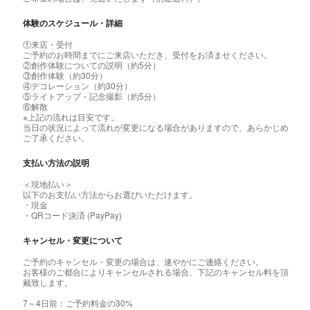
体験のスケジュール・詳細
①来店・受付
ご予約のお時間までにご来店いただき、受付をお済ませください。
②創作体験についての説明（約5分）
③創作体験（約30分）
④デコレーション（約30分）
⑤ライトアップ・記念撮影（約5分）
⑥解散
※上記の流れは目安です。
当日の状況によって流れが変更になる場合がありますので、あらかじめ
ご了承ください。
支払い方法の説明
＜現地払い＞
以下のお支払い方法からお選びいただけます。
・現金
・QRコード決済 (PayPay)
キャンセル・変更について
ご予約のキャンセル・変更の場合は、速やかにご連絡ください。
お客様のご都合によりキャンセルされる場合、下記のキャンセル料を頂
戴致します。
7～4日前：ご予約料金の30%