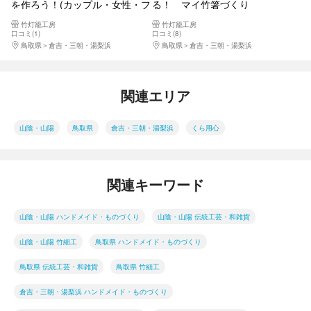
を作ろう！(カップル・女性・フ
る！ マイ竹箸づくり
ァミリーにもおすすめ）
竹灯籠工房
竹灯籠工房
口コミ(1)
口コミ(8)
鳥取県
倉吉・三朝・湯梨浜
鳥取県
倉吉・三朝・湯梨浜
関連エリア
山陰・山陽
鳥取県
倉吉・三朝・湯梨浜
くら用心
関連キーワード
山陰・山陽 ハンドメイド・ものづくり
山陰・山陽 伝統工芸・和雑貨
山陰・山陽 竹細工
鳥取県 ハンドメイド・ものづくり
鳥取県 伝統工芸・和雑貨
鳥取県 竹細工
倉吉・三朝・湯梨浜 ハンドメイド・ものづくり