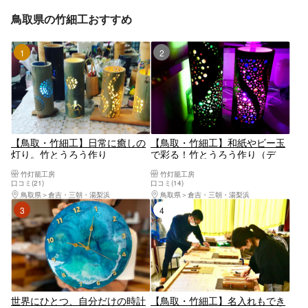
鳥取県の竹細工おすすめ
1位
2位
【鳥取・竹細工】日常に癒しの
【鳥取・竹細工】和紙やビー玉
灯り。竹とうろう作り
で彩る！竹とうろう作り（デ
コ・和紙）
竹灯籠工房
竹灯籠工房
口コミ(21)
口コミ(14)
鳥取県
倉吉・三朝・湯梨浜
鳥取県
倉吉・三朝・湯梨浜
3位
4位
世界にひとつ、自分だけの時計
【鳥取・竹細工】名入れもでき