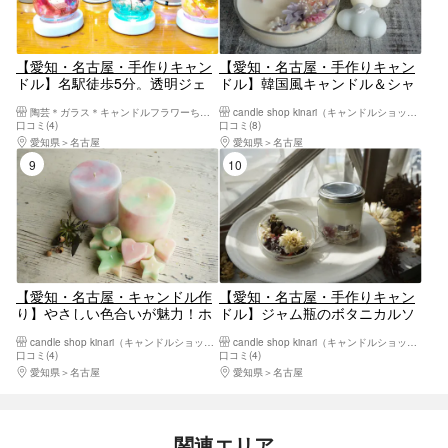
【愛知・名古屋・手作りキャン
【愛知・名古屋・手作りキャン
ドル】名駅徒歩5分。透明ジェ
ドル】韓国風キャンドル＆シャ
ルキャンドル制作。花材は300
ーレキャンドル（計3個）
陶芸＊ガラス＊キャンドルフラワーちよ野【名古屋駅前本店】
candle shop kinari（キャンドルショップキナリ）
種類！お花バイキング！。
口コミ(4)
口コミ(8)
愛知県
名古屋
愛知県
名古屋
9位
10位
【愛知・名古屋・キャンドル作
【愛知・名古屋・手作りキャン
り】やさしい色合いが魅力！ホ
ドル】ジャム瓶のボタニカルソ
イップキャンドル作り
イキャンドル1個とシャーレサ
candle shop kinari（キャンドルショップキナリ）
candle shop kinari（キャンドルショップキナリ）
シェ1個
口コミ(4)
口コミ(4)
愛知県
名古屋
愛知県
名古屋
関連エリア