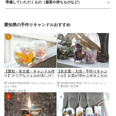
準備していただくもの（服装や持ちものなど）
愛知県の手作りキャンドルおすすめ
1位
2位
【愛知・名古屋・キャンドル作
【名古屋・大須・手作りキャン
り】クリアなジェルが涼しげ！
ドル】お花が浮かぶボタニカル
ボタニカルジェルキャンドル作
キャンドルホルダー&ハーバリ
candle shop kinari（キャンドルショップキナリ）
candle shop kinari（キャンドルショップキナリ）
り
ウム作り
愛知県
名古屋
口コミ(39)
愛知県
名古屋
3位
4位