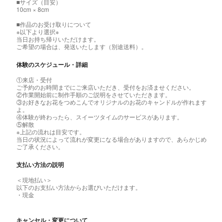
■サイズ（目安）
10cm × 8cm
■作品のお受け取りについて
※以下より選択※
当日お持ち帰りいただけます。
ご希望の場合は、発送いたします（別途送料）。
体験のスケジュール・詳細
①来店・受付
ご予約のお時間までにご来店いただき、受付をお済ませください。
②作業開始前に制作手順のご説明をさせていただきます。
③お好きなお花をつめこんでオリジナルのお花のキャンドルが作れます
よ。
④体験が終わったら、スイーツタイムのサービスがあります。
⑤解散
※上記の流れは目安です。
当日の状況によって流れが変更になる場合がありますので、あらかじめ
ご了承ください。
支払い方法の説明
＜現地払い＞
以下のお支払い方法からお選びいただけます。
・現金
キャンセル・変更について