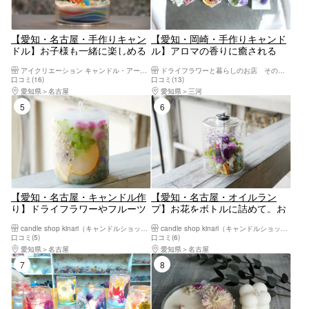
【愛知・名古屋・手作りキャン
【愛知・岡崎・手作りキャンド
ドル】お子様も一緒に楽しめる
ル】アロマの香りに癒される
ジェルキャンドル作り
「サシェ」作り体験！1個
アイクリエーション キャンドル・アート工房
ドライフラワーと暮らしのお店 その灯ぐらし岡崎店
口コミ(16)
口コミ(13)
愛知県
名古屋
愛知県
三河
5位
6位
【愛知・名古屋・キャンドル作
【愛知・名古屋・オイルラン
り】ドライフラワーやフルーツ
プ】お花をボトルに詰めて。お
が盛りだくさん！ボタニカルキ
しゃれなオイルランプ作り！
candle shop kinari（キャンドルショップキナリ）
candle shop kinari（キャンドルショップキナリ）
ャンドル作り
口コミ(5)
口コミ(6)
愛知県
名古屋
愛知県
名古屋
7位
8位