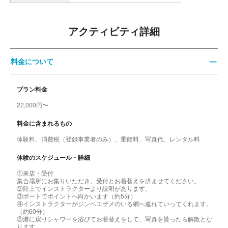
アクティビティ詳細
料金について
プラン料金
22,000円〜
料金に含まれるもの
体験料、消費税（登録事業者のみ）、乗船料、写真代、レンタル料
体験のスケジュール・詳細
①来店・受付
集合場所にお集りいただき、受付とお着替えを済ませてください。
②陸上でインストラクターより説明があります。
③ボートでポイントへ向かいます（約5分）
④インストラクターがジンベエザメのいる網へ連れていってくれます。
（約60分）
⑤港に戻りシャワーを浴びてお着替えをして、写真を貰ったら解散とな
ります。