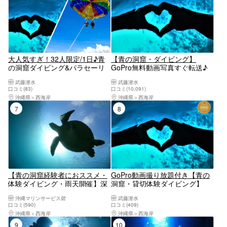
大人気すぎ！32人限定/1日♪青
【青の洞窟・ダイビング】
の洞窟ダイビング&パラセーリ
GoPro無料動画写真すぐ転送♪
ング♪最楽コラボを同時に
タオル・サンダル無料レンタル
武藤潜水
武藤潜水
♪GoPro無料写真動画すぐスマ
☆当日予約・初心者大歓迎☆1
口コミ(83)
口コミ(10,091)
ホ♪無料タオル餌あげ♪当日予約
グループガイド貸切♪レビュー
沖縄県
西海岸
沖縄県
西海岸
初心者大歓迎☆1グループガイ
高評価多数店♪沖縄本島恩納村
7位
8位
ド貸切♪レビュー高評価多数
貸切ビーチ体験ダイビング
【青の洞窟経験者におススメ・
GoPro動画撮り放題付き【青の
体験ダイビング・雨天開催】深
洞窟・貸切体験ダイビング】
場でがっつりダイビング！☆安
GoPro動画すぐ転送！無料タオ
沖縄マリンサービス碧
武藤潜水
心の完全貸し切りツアー☆手ぶ
ル・サンダルレンタル☆当日予
口コミ(590)
口コミ(409)
らでOK☆当日予約・初心者、泳
約・初心者大歓迎☆1グループ
沖縄県
西海岸
沖縄県
西海岸
げない方大歓迎！☆シャワード
ガイド貸切♪レビュー高評価多
9位
10位
ライヤー完備！
数店♪