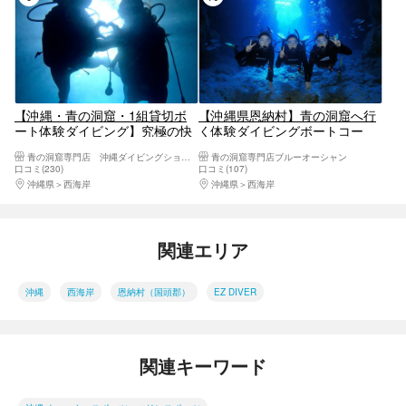
【沖縄・青の洞窟・1組貸切ボ
【沖縄県恩納村】青の洞窟へ行
ート体験ダイビング】究極の快
く体験ダイビングボートコー
適さを追求フルフェイスマスク
ス！Gopro無料レンタル付＆豪
青の洞窟専門店 沖縄ダイビングショップ和
青の洞窟専門店ブルーオーシャン
使用●青の洞窟高確率◯Insta360
華7大特典付
口コミ(230)
口コミ(107)
＆GoPro13導入☆写真動画無
沖縄県
西海岸
沖縄県
西海岸
料！魚餌付無料・充実アメニテ
ィーが自慢
関連エリア
沖縄
西海岸
恩納村（国頭郡）
EZ DIVER
関連キーワード