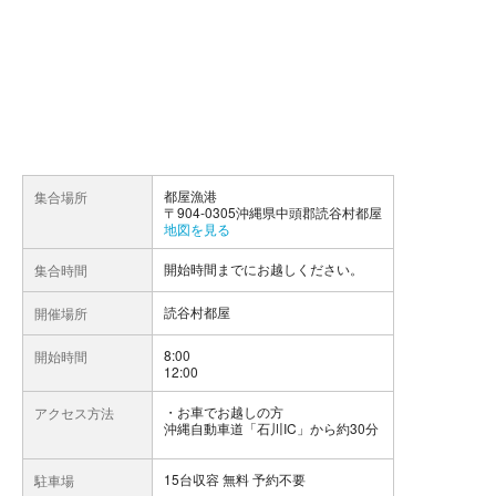
都屋漁港
集合場所
〒904-0305沖縄県中頭郡読谷村都屋
地図を見る
開始時間までにお越しください。
集合時間
読谷村都屋
開催場所
8:00
開始時間
12:00
お車でお越しの方
アクセス方法
沖縄自動車道「石川IC」から約30分
15台収容 無料 予約不要
駐車場