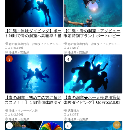
【沖縄・体験ダイビング】ボー
【沖縄・青の洞窟・アソビュー
ト利用で青の洞窟へ高確率！当
限定特別プラン】ボートorビー
日予約OK&現地決済OK！1組貸
チを選んでその日一番美しい海
青の洞窟専門店 沖縄ダイビングショップ和
青の洞窟専門店 沖縄ダイビングショップ和
切初心者安心・GoPro撮影無料
へプライベート体験ダイビン
口コミ(5,889)
口コミ(213)
｜恩納村／ダイソン・ReFaドラ
グ！フルフェイスマスク選択無
沖縄県
西海岸
沖縄県
西海岸
イヤー完備の快適施設｜手ぶら
料・insta360無料レンタル
3位
4位
でOK
【青の洞窟・初めての方に超お
【青の洞窟❤️お一人様専用貸切
ススメ！！】１組貸切体験ダイ
体験ダイビング】GoPro写真動
ビング開催プラン／女性スタッ
画すぐ無料転送！無料タオル・
沖縄マリンサービス碧
武藤潜水
フ在籍／無料！GOPRO写真撮
サンダルレンタル☆当日予約・
口コミ(2,966)
口コミ(372)
影！／手ぶらでOK／当日予約・
初心者大歓迎☆1グループガイ
沖縄県
西海岸
沖縄県
西海岸
初心者、泳げない方大歓迎！☆
ド貸切♪レビュー高評価多数店♪
5位
6位
シャワー、ドライヤー完備