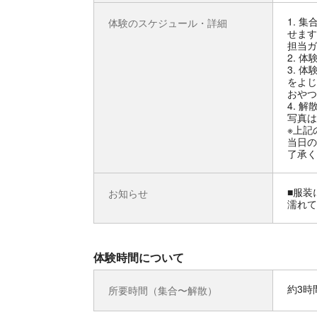
1. 
体験のスケジュール・詳細
せます
担当ガ
2. 
3. 
をよじ
おやつ
4. 
写真は
※上記
当日の
了承く
■服装
お知らせ
濡れて
体験時間について
約3時
所要時間（集合〜解散）