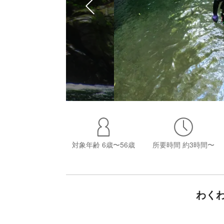
対象年齢
6歳〜56歳
所要時間
約3時間〜
わく