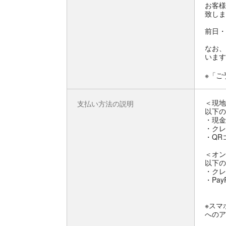
お客様
致しま
前日・
なお、
います
※「ご
＜現地
支払い方法の説明
以下の
・現金
・クレジ
・QRコ
＜オン
以下の
・クレ
・Pay
※スマ
へのア