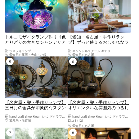
トルコモザイクランプ作り《色
【愛知・名古屋・手作りラン
とりどりの大きなシャンデリア
プ】ずっと使えるおしゃれなラ
の空間で他には無い珍しい体験
ンプ！ボタニカル素材で作るオ
ツキツキランプ
キャンドルスクール キナリ
を》ジブリパーク近く
イルランプ作り
愛知県
尾張・犬山・小牧
愛知県
名古屋
5位
6位
【名古屋・栄・手作りランプ】
【名古屋・栄・手作りランプ】
三日月の金具が印象的なスタン
オリエンタルな雰囲気のつるし
ド型トルコランプ作り
スタンドトルコランプ作り
hand craft shop kinari（ハンドクラフトショップキナリ）
hand craft shop kinari（ハンドクラフトショップキナリ）
愛知県
名古屋
口コミ(12)
愛知県
名古屋
7位
8位