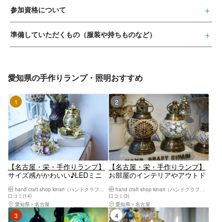
参加資格について
準備していただくもの（服装や持ちものなど）
愛知県の手作りランプ・照明おすすめ
1位
2位
【名古屋・栄・手作りランプ】
【名古屋・栄・手作りランプ】
サイズ感がかわいい♪LEDミニ
お部屋のインテリアやアウトド
ランタンとコースター作り（1
アにも最適！LEDライトのUSB
hand craft shop kinari（ハンドクラフトショップキナリ）
hand craft shop kinari（ハンドクラフトショップキナリ）
セット）
スタンド型トルコランプ作り
口コミ(14)
口コミ(3)
愛知県
名古屋
愛知県
名古屋
3位
4位