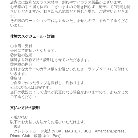
店内には鋭利なガラス素材や、割れやすいガラス製品がございます。
お子様の手の届く位置にございますので動き回らず、椅子にて2時間お待
ちいただきますが、動き回られ危険だと感じた場合、ご退室いただきま
す。
その際のワークショップ代は返金いたしませんので、予めご了承くださ
いませ。
体験のスケジュール・詳細
①来店・受付
受付にて前払いとなります。
②体験の説明
講師より制作方法の説明をさせていただきます。
③体験の内容
お好きなカラーのガラス板をお選びいただき、ランプベースに貼付けて
いきます。
④解散
ご自身で作ったランプを撮影し、終わります。
※上記の流れは目安です。
当日の状況によって流れが変更になる場合がありますので、あらかじめ
ご了承ください。
支払い方法の説明
＜現地払い＞
以下のお支払い方法からお選びいただけます。
・現金
・クレジットカード決済 (VISA、MASTER、JCB、AmericanExpress、
Diners Club、銀聯(UnionPay))