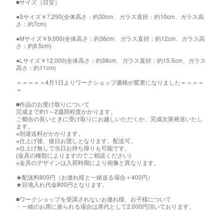
■サイズ（目安）
●Sサイズ￥7,250(全体高さ：約30cm、ガラス直径：約10cm、ガラス高
さ：約7cm)
●Mサイズ￥9,000(全体高さ：約36cm、ガラス直径：約12cm、ガラス高
さ：約9.5cm)
●Lサイズ￥12,000(全体高さ：約38cm、ガラス直径：約15.5cm、ガラス
高さ：約11cm)
＝＝＝＝＝4月1日よりワークショップ価格が変更になりました＝＝＝＝
＝
■作品のお受け取りについて
完成まで約1～2週間程度かかります。
ご都合の良いときに受け取りにお越しいただくか、完成次第発送いたし
ます。
※別途送料がかかります。
※仕上げ後、後日お渡しとなります。配送可。
※仕上げ無しで当日お持ち帰りも可能です。
(金具の種類によりますのでご相談ください)
※金具のデザインは入荷時期により画像と異なります。
★配送料800円（お連れ様と一緒送る場合＋400円）
★目地入れ代金800円となります。
■ワークショップを受講されないお連れ様、お子様について
・一緒のお席に座られる場合は席代として2,000円頂いております。