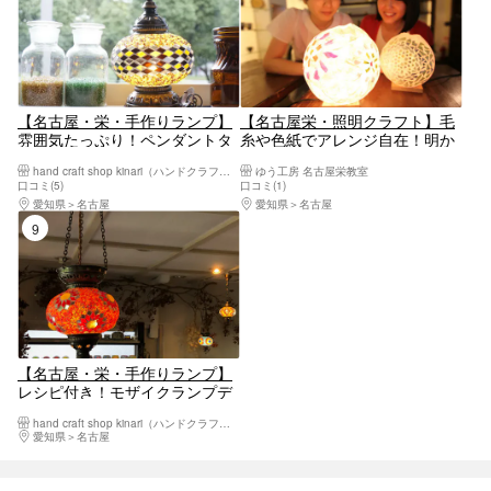
【名古屋・栄・手作りランプ】
【名古屋栄・照明クラフト】毛
雰囲気たっぷり！ペンダントタ
糸や色紙でアレンジ自在！明か
イプのトルコランプ（1個）
りをデザインしよう
hand craft shop kinari（ハンドクラフトショップキナリ）
ゆう工房 名古屋栄教室
口コミ(5)
口コミ(1)
愛知県
名古屋
愛知県
名古屋
9位
【名古屋・栄・手作りランプ】
レシピ付き！モザイクランプデ
ィプロマコース（全2回）
hand craft shop kinari（ハンドクラフトショップキナリ）
愛知県
名古屋