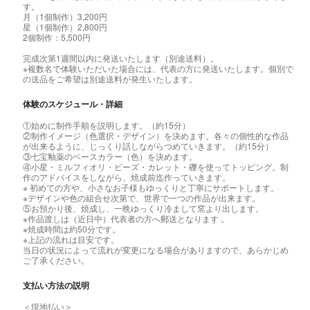
す。
月（1個制作）3,200円
星（1個制作）2,800円
2個制作：5,500円
完成次第1週間以内に発送いたします（別途送料）。
※複数名で体験いただいた場合には、代表の方に発送いたします。個別で
の送品をご希望は別途送料が発生いたします。
体験のスケジュール・詳細
①始めに制作手順を説明します。（約15分）
②制作イメージ（色選択・デザイン）を決めます。各々の個性的な作品
が出来るように、じっくり話しながらつめていきます。（約15分）
③七宝釉薬のベースカラー（色）を決めます。
④小星・ミルフィオリ・ビーズ・カレット・礫を使ってトッピング。制
作のアドバイスをしながら、焼成前迄作っていきます。
※ 初めての方や、小さなお子様もゆっくりと丁寧にサポートします。
※デザインや色の組合せ次第で、世界で一つの作品が出来ます。
⑤お預かり後、焼成し、一晩ゆっくり冷まして窯より出します。
※作品渡しは（近日中）代表者の方へ郵送となります 。
※焼成時間は約50分です。
※上記の流れは目安です。
当日の状況によって流れが変更になる場合がありますので、あらかじめ
ご了承ください。
支払い方法の説明
＜現地払い＞