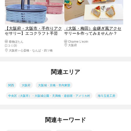
【大阪府・大阪市・手作りアク
（大阪・梅田）金継ぎ風アクセ
セサリー】エコクラフト手芸
サリーを作ってみませんか？
初めてさんでも綺麗に可愛いか
着物ぼたん
Charme L'ecrin
ごバッグが編める！
大阪府
大阪駅・梅田駅・福島・淀屋橋・本町
口コミ(3)
大阪府
心斎橋・なんば・四ツ橋
関連エリア
関西
大阪府
大阪城・京橋・市内東部
中央区（大阪市）・大阪城公園・天満橋・道頓堀・アメリカ村
海斗玉造工房
関連キーワード