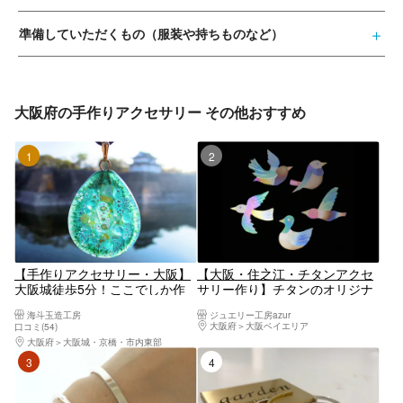
準備していただくもの（服装や持ちものなど）
大阪府の手作りアクセサリー その他おすすめ
1位
2位
【手作りアクセサリー・大阪】
【大阪・住之江・チタンアクセ
大阪城徒歩5分！ここでしか作
サリー作り】チタンのオリジナ
れない、透明感抜群の「ガラス
ルブローチ制作が可能！２時間
海斗玉造工房
ジュエリー工房azur
七宝」で愛用間違いなし！気さ
大阪府
大阪ベイエリア
口コミ(54)
くな指導でオンリーワンをしっ
大阪府
大阪城・京橋・市内東部
かりサポート！
3位
4位