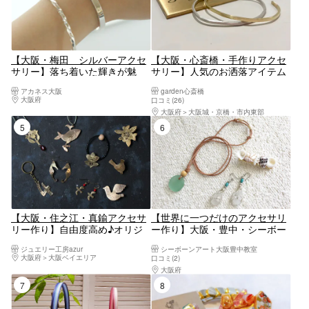
【大阪・梅田 シルバーアクセ
【大阪・心斎橋・手作りアクセ
サリー】落ち着いた輝きが魅
サリー】人気のお洒落アイテム
力。シルバーバングル制作
を手作り！バングル制作
アカネス大阪
garden心斎橋
大阪府
大阪駅・梅田駅・福島・淀屋橋・本町
口コミ(26)
大阪府
大阪城・京橋・市内東部
5位
6位
【大阪・住之江・真鍮アクセサ
【世界に一つだけのアクセサリ
リー作り】自由度高め♪オリジ
ー作り】大阪・豊中・シーボー
ナルアクセサリー制作が可能！
ンアクセサリー・お気に入りの
ジュエリー工房azur
シーボーンアート大阪豊中教室
2時間
アクセサリーを手作りしよう！
大阪府
大阪ベイエリア
口コミ(2)
大阪府
大阪北部（茨木・高槻・箕面・伊丹空
7位
8位