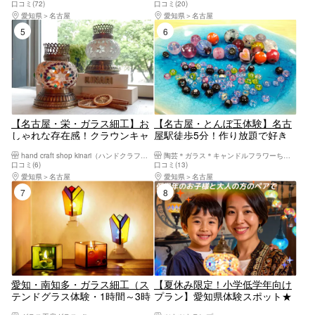
口コミ(72)
口コミ(20)
愛知県
名古屋
愛知県
名古屋
5位
6位
【名古屋・栄・ガラス細工】お
【名古屋・とんぼ玉体験】名古
しゃれな存在感！クラウンキャ
屋駅徒歩5分！作り放題で好き
ンドルホルダー（1個）
なだけとんぼ玉を作ろう（目安
hand craft shop kinari（ハンドクラフトショップキナリ）
陶芸＊ガラス＊キャンドルフラワーちよ野【名古屋駅前本店】
20～50個制作）
口コミ(6)
口コミ(13)
愛知県
名古屋
愛知県
名古屋
7位
8位
愛知・南知多・ガラス細工（ス
【夏休み限定！小学低学年向け
テンドグラス体験・1時間～3時
プラン】愛知県体験スポット★
間）
オリジナルランプを作ろう！他