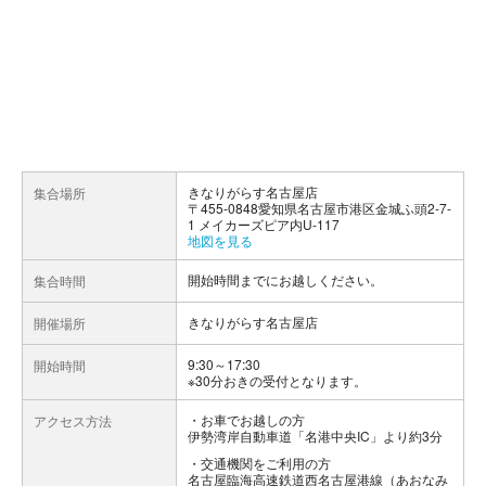
きなりがらす名古屋店
集合場所
〒455-0848愛知県名古屋市港区金城ふ頭2-7-
1 メイカーズピア内U-117
地図を見る
開始時間までにお越しください。
集合時間
きなりがらす名古屋店
開催場所
9:30～17:30
開始時間
※30分おきの受付となります。
お車でお越しの方
アクセス方法
伊勢湾岸自動車道「名港中央IC」より約3分
交通機関をご利用の方
名古屋臨海高速鉄道西名古屋港線（あおなみ