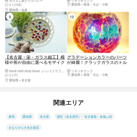
ガラス工房グラスバレー
ツキツキランプ
には無い珍しい体験を!
愛知県
尾張・犬山・小牧
口コミ(102)
愛知県
知多
9位
10位
【名古屋・栄・ガラス細工】模
グラデーションカラーのパーツ
様や形が自由に選べるモザイク
が綺麗！クラックガラスのトル
コースター作り（2個）
コランプ《愛知県体験スポット
hand craft shop kinari（ハンドクラフトショップキナリ）
ツキツキランプ
キャンドルホルダー作り》
愛知県
尾張・犬山・小牧
口コミ(1)
愛知県
名古屋
関連エリア
東海
愛知県
名古屋
港区（名古屋市）・名古屋港・金城ふ頭
きなりがらす名古屋店