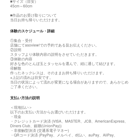
■サイズ（目安）
45cm～60cm
■作品のお受け取りについて
当日お持ち帰りいただけます。
体験のスケジュール・詳細
①集合・受付
店舗にてasoview!での予約である旨お伝えください。
②説明
スタッフより体験内容の説明をさせていただきます。
③体験の内容
好きな色のとんぼ玉とタッセルを選んで、紐に通して結びます。
④解散
作ったネックレスは、そのままお持ち帰りいただけます。
※上記の流れは目安です。
当日の状況によって流れが変更になる場合がありますので、あらかじめ
ご了承ください。
支払い方法の説明
＜現地払い＞
以下のお支払い方法からお選びいただけます。
・現金
・クレジットカード決済 (VISA、MASTER、JCB、AmericanExpress、
Diners Club、銀聯(UnionPay))
・非接触型決済 (交通系電子マネー)
・QRコード決済 (PayPay、メルペイ、d払い、auPay、AliPay、