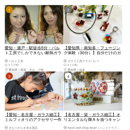
1位
2位
愛知・瀬戸・駅徒歩5分・バル
【愛知県・南知多・フュージン
ト工房でしかできない耐熱ガラ
グ体験（30分）】自分だけのガ
ス細工でペンダント作り・当日
ラス細工を作ってみよう！初心
バルト工房
ガラス工房グラスバレー
持ち帰り！
者やお子様でも安心のフュージ
口コミ(16)
口コミ(16)
ング体験
愛知県
尾張・犬山・小牧
愛知県
知多
3位
4位
【愛知・名古屋・ガラス細工】
【名古屋・栄・ガラス細工】オ
ミルフィオリのアクセサリー作
リエンタルな輝きを放つキャン
り！「金城ふ頭駅」から徒歩約
ドルホルダー作り（1個）
きなりがらす名古屋店
hand craft shop kinari（ハンドクラフトショップキナリ）
5分・お子様にも大人気！