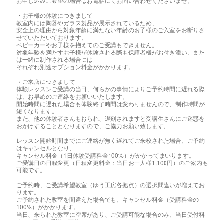
お申し込みご希望の場合はお電話にてお問い合わせくださいませ。
・お子様の体験につきまして
教室内には陶器やガラス製品が展示されているため、
安全上の理由から対象年齢に満たない年齢のお子様のご入室をお断りさ
せていただいております。
ベビーカーやお子様を抱えてのご受講もできません。
対象年齢を満たすお子様が体験される際も保護者様がお付き添い、また
は一緒に制作される場合には
それぞれ別途オプション料金がかかります。
・ご来店につきまして
体験レッスンご受講の当日、何らかの事情によりご予約時間に遅れる際
は、お早めのご連絡をお願いいたします。
開始時間に遅れた場合も体験終了時間は変わりませんので、制作時間が
短くなります。
また、他の体験者さんもおられ、遅刻されますと受講生さんにご迷惑を
おかけすることとなりますので、ご協力お願い致します。
レッスン開始時間までにご連絡が無く遅れてご来校された場合、ご予約
はキャンセルとなり、
キャンセル料金（1日体験受講料金100%）がかかってまいります。
ご受講日の日程変更（日程変更料金：当日お一人様1,100円）のご案内も
可能です。
ご予約時、ご受講希望教室（ゆう工房各拠点）の選択間違いが増えてお
ります。
ご予約された教室を間違えた場合でも、キャンセル料金（受講料金の
100%）がかかります。
当日、来られた教室に空席があり、ご受講可能な場合のみ、当日受付料