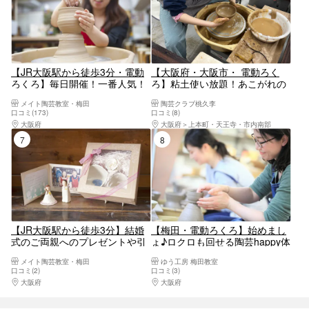
【JR大阪駅から徒歩3分・電動
【大阪府・大阪市・ 電動ろく
ろくろ】毎日開催！一番人気！
ろ】粘土使い放題！あこがれの
気分は陶芸家♪電動ろくろ体験♪
電動ろくろで陶芸体験
メイト陶芸教室・梅田
陶芸クラブ桃久李
上質の高台仕上げ
口コミ(173)
口コミ(8)
大阪府
大阪駅・梅田駅・福島・淀屋橋・本町
大阪府
上本町・天王寺・市内南部
7位
8位
【JR大阪駅から徒歩3分】結婚
【梅田・電動ろくろ】始めまし
式のご両親へのプレゼントや引
ょ♪ロクロも回せる陶芸happy体
き出物に！電動ろくろブライダ
験☆お一人様・女性同士・カッ
メイト陶芸教室・梅田
ゆう工房 梅田教室
ルコース
プル・ファミリーに
口コミ(2)
口コミ(3)
大阪府
大阪駅・梅田駅・福島・淀屋橋・本町
大阪府
大阪駅・梅田駅・福島・淀屋橋・本町