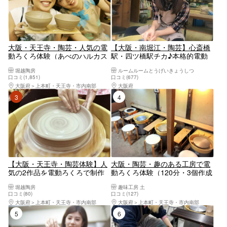
大阪・天王寺・陶芸・人気の電
【大阪・南堀江・陶芸】心斎橋
動ろくろ体験（あべのハルカス
駅・四ツ橋駅チカ♪本格的電動
から徒歩5分の陶芸教室）
ろくろ！サポート充実なのでは
堀越陶房
ルームルームとうげいきょうしつ
じめてでも安心！カッコいい器
口コミ(1,851)
口コミ(677)
をつくろう
大阪府
上本町・天王寺・市内南部
大阪府
大阪駅・梅田駅・福島・淀屋橋・本町
3位
4位
【大阪・天王寺・陶芸体験】人
大阪・陶芸・趣のある工房で電
気の2作品を電動ろくろで制作
動ろくろ体験（120分・3個作成
できる！デラックス版の陶芸体
の内1個焼成）
堀越陶房
趣味工房 土
験
口コミ(80)
口コミ(127)
大阪府
上本町・天王寺・市内南部
大阪府
上本町・天王寺・市内南部
5位
6位