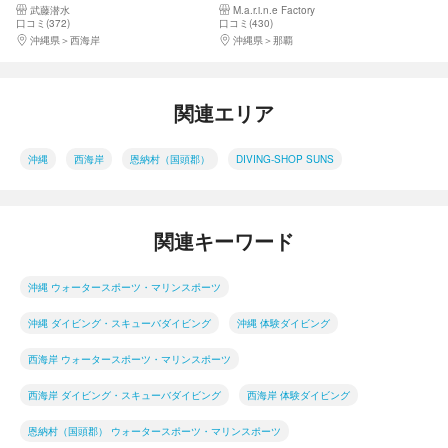
武藤潜水
M.a.r.i.n.e Factory
サンダルレンタル☆当日予約・
2025年4月Google口コミ数「沖
口コミ(372)
口コミ(430)
初心者大歓迎☆1グループガイ
縄ダイビング」第１位
沖縄県
西海岸
沖縄県
那覇
ド貸切♪レビュー高評価多数店♪
関連エリア
沖縄
西海岸
恩納村（国頭郡）
DIVING-SHOP SUNS
関連キーワード
沖縄 ウォータースポーツ・マリンスポーツ
沖縄 ダイビング・スキューバダイビング
沖縄 体験ダイビング
西海岸 ウォータースポーツ・マリンスポーツ
西海岸 ダイビング・スキューバダイビング
西海岸 体験ダイビング
恩納村（国頭郡） ウォータースポーツ・マリンスポーツ