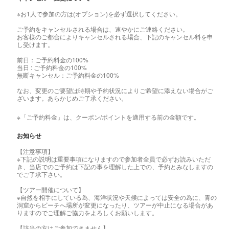
※お1人で参加の方は(オプション)を必ず選択してください。
ご予約をキャンセルされる場合は、速やかにご連絡ください。
お客様のご都合によりキャンセルされる場合、下記のキャンセル料を申
し受けます。
前日：ご予約料金の100%
当日 : ご予約料金の100%
無断キャンセル：ご予約料金の100%
なお、変更のご要望は時期や予約状況によりご希望に添えない場合がご
ざいます。あらかじめご了承ください。
※「ご予約料金」は、クーポン/ポイントを適用する前の金額です。
お知らせ
【注意事項】
※下記の説明は重要事項になりますので参加者全員で必ずお読みいただ
き、当店でのご予約は下記の事を理解した上での、予約とみなしますの
でご了承下さい。
【ツアー開催について】
※自然を相手にしている為、海洋状況や天候によっては安全の為に、青の
洞窟からビーチへ場所が変更になったり、ツアーが中止になる場合があ
りますのでご理解ご協力をよろしくお願いします。
【該当の方はご参加できません】