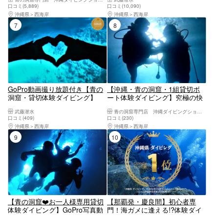
切初心者安心・GoPro撮影無料
☆当日予約・初心者大歓迎☆1
口コミ(5,889)
口コミ(10,090)
｜恩納村／ダイソン・ReFaドラ
グループガイド貸切♪レビュー
沖縄県
西海岸
沖縄県
西海岸
イヤー完備の快適施設｜手ぶら
高評価多数店♪沖縄本島恩納村
7位
8位
でOK
貸切ビーチ体験ダイビング
GoPro動画撮り放題付き【青の
【沖縄・青の洞窟・1組貸切ボ
洞窟・貸切体験ダイビング】
ート体験ダイビング】究極の快
GoPro動画すぐ転送！無料タオ
適さを追求フルフェイスマスク
武藤潜水
青の洞窟専門店 沖縄ダイビングショップ和
ル・サンダルレンタル☆当日予
使用●青の洞窟高確率◯Insta360
口コミ(409)
口コミ(230)
約・初心者大歓迎☆1グループ
＆GoPro13導入☆写真動画無
沖縄県
西海岸
沖縄県
西海岸
ガイド貸切♪レビュー高評価多
料！魚餌付無料・充実アメニテ
9位
10位
数店♪
ィーが自慢
【青の洞窟❤️お一人様専用貸切
【那覇発・慶良間】初心者専
体験ダイビング】GoPro写真動
門！海ガメに逢える!?体験ダイ
画すぐ無料転送！無料タオル・
ビング｜カメラレンタル付｜