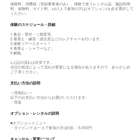
体験料、消費税（登録事業者のみ）、体験で使うレンタル品、施設利用
料、保険料、ガイド料、※お1人で参加の方は(オプション)を必ず選択して
ください。
体験のスケジュール・詳細
1 集合・受付・ご精算等。
2 着替え・練習・諸注意などのレクチャーを行います。
3 体験ツアースタート！
4 着替え・シャワーなど。
5 解散。
※上記の流れは目安です。
当日の状況によって流れが変更になる場合がありますので、あらかじめ
ご了承ください。
支払い方法の説明
＜現地払い＞
以下のお支払い方法からお選びいただけます。
・現金
オプション・レンタルの説明
■オプションメニュー
・ダイビング お一人で参加の方(必須) ：5.000円
キャンセル・変更について