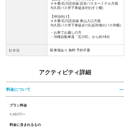
４８番/石川読谷線 読谷バスターミナル方面
与久田バス停下車徒歩0分(すぐ横)
【仲泊向け】
４８番/石川読谷線 東山入口方面
与久田バス停下車徒歩1分(反対側のバス停横)
お車でお越しの方
・沖縄自動車道「石川IC」から約18分
駐車場あり 無料 予約不要
駐車場
アクティビティ詳細
料金について
プラン料金
4,980円〜
料金に含まれるもの