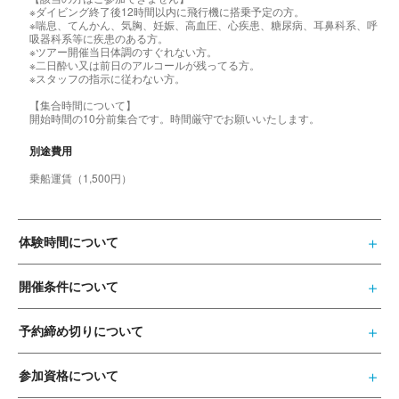
※ダイビング終了後12時間以内に飛行機に搭乗予定の方。
※喘息、てんかん、気胸、妊娠、高血圧、心疾患、糖尿病、耳鼻科系、呼
吸器科系等に疾患のある方。
※ツアー開催当日体調のすぐれない方。
※二日酔い又は前日のアルコールが残ってる方。
※スタッフの指示に従わない方。
【集合時間について】
開始時間の10分前集合です。時間厳守でお願いいたします。
別途費用
乗船運賃（1,500円）
体験時間について
開催条件について
予約締め切りについて
参加資格について