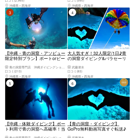
口コミ(2,965)
口コミ(590)
影！／手ぶらでOK／当日予約・
らでOK☆当日予約・初心者、泳
沖縄県
西海岸
沖縄県
西海岸
初心者、泳げない方大歓迎！☆
げない方大歓迎！☆シャワード
3位
4位
シャワー、ドライヤー完備
ライヤー完備！
【沖縄・青の洞窟・アソビュー
大人気すぎ！32人限定/1日♪青
限定特別プラン】ボートorビー
の洞窟ダイビング&パラセーリ
チを選んでその日一番美しい海
ング♪最楽コラボを同時に
青の洞窟専門店 沖縄ダイビングショップ和
武藤潜水
へプライベート体験ダイビン
♪GoPro無料写真動画すぐスマ
口コミ(213)
口コミ(83)
グ！フルフェイスマスク選択無
ホ♪無料タオル餌あげ♪当日予約
沖縄県
西海岸
沖縄県
西海岸
料・insta360無料レンタル
初心者大歓迎☆1グループガイ
5位
6位
ド貸切♪レビュー高評価多数
【沖縄・体験ダイビング】ボー
【青の洞窟・ダイビング】
ト利用で青の洞窟へ高確率！当
GoPro無料動画写真すぐ転送♪
日予約OK&現地決済OK！1組貸
タオル・サンダル無料レンタル
青の洞窟専門店 沖縄ダイビングショップ和
武藤潜水