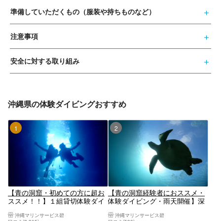
準備していただくもの（服装や持ちものなど）
注意事項
安全に対する取り組み
沖縄県の体験ダイビングおすすめ
1位
2位
【青の洞窟・初めての方に超お
【青の洞窟経験者におススメ・
ススメ！！】１組貸切体験ダイ
体験ダイビング・雨天開催】深
ビング開催プラン／女性スタッ
場でがっつりダイビング！☆安
沖縄マリンサービス碧
沖縄マリンサービス碧
フ在籍／無料！GOPRO写真撮
心の完全貸し切りツアー☆手ぶ