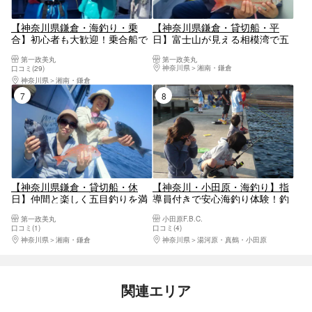
【神奈川県鎌倉・海釣り・乗
【神奈川県鎌倉・貸切船・平
合】初心者も大歓迎！乗合船で
日】富士山が見える相模湾で五
気軽に五目釣り
目釣り！平日貸切プラン
第一政美丸
第一政美丸
神奈川県
湘南・鎌倉
口コミ(29)
神奈川県
湘南・鎌倉
7位
8位
【神奈川県鎌倉・貸切船・休
【神奈川・小田原・海釣り】指
日】仲間と楽しく五目釣りを満
導員付きで安心海釣り体験！釣
喫！休日貸切プラン
具をレンタルして釣りを楽しも
第一政美丸
小田原F.B.C.
う！
口コミ(1)
口コミ(4)
神奈川県
湘南・鎌倉
神奈川県
湯河原・真鶴・小田原
関連エリア