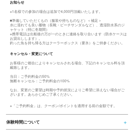
お知らせ
※1名様での参加の場合は追加で4,000円頂戴いたします。
■準備していただくもの（服装や持ちものなど）＜補足＞
水に濡れても良い履物（長靴・ビーチサンダルなど）、透湿防水系のジ
ャケット（特に冬期間）
※携帯電話は出船後の万が一のときに連絡を取り合います（防水ケースは
お貸出しします）。
釣った魚を持ち帰る方はクーラーボックス（要氷）をご持参ください。
キャンセル・変更について
お客様のご都合によりキャンセルされる場合、下記のキャンセル料を頂
戴致します。
当日：ご予約料金の50%
無断キャンセル：ご予約料金の100%
なお、変更のご要望は時期や予約状況によりご希望に添えない場合がご
ざいます。あらかじめご了承ください。
※「ご予約料金」は、クーポン/ポイントを適用する前の金額です。
体験時間について