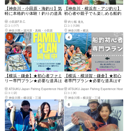
【神奈川・小田原・海釣り】気
【神奈川・横浜市・アジ釣り】
軽に本格釣り体験！釣りの道具
初心者や親子でも楽しめる船釣
をレンタルして海釣りを楽しも
りプラン！アジ釣り体験
小田原F.B.C.
釣り船 進丸
う！
口コミ(17)
口コミ(128)
神奈川県
湯河原・真鶴・小田原
神奈川県
横浜
3位
4位
【横浜・鎌倉】★初心者ファミ
【横浜・横須賀・鎌倉】★初心
リー専門プラン★必要な道具は
者専門プラン★必要な道具はす
すべて込みの船釣り（インスト
べて込みの船釣り（インストラ
ATSUKU Japan Fishing Experience Host
ATSUKU Japan Fishing Experience Host
ラクター付き）
クター付き）
口コミ(2)
口コミ(4)
神奈川県
横須賀・三浦
神奈川県
横須賀・三浦
5位
6位