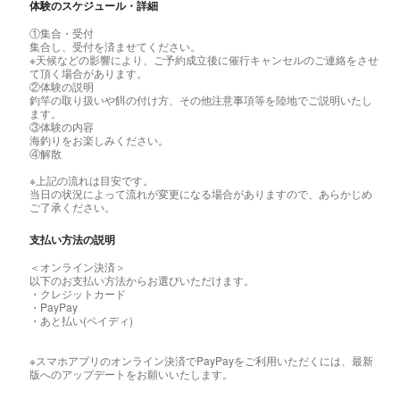
体験のスケジュール・詳細
①集合・受付
集合し、受付を済ませてください。
※天候などの影響により、ご予約成立後に催行キャンセルのご連絡をさせ
て頂く場合があります。
②体験の説明
釣竿の取り扱いや餌の付け方、その他注意事項等を陸地でご説明いたし
ます。
③体験の内容
海釣りをお楽しみください。
④解散
※上記の流れは目安です。
当日の状況によって流れが変更になる場合がありますので、あらかじめ
ご了承ください。
支払い方法の説明
＜オンライン決済＞
以下のお支払い方法からお選びいただけます。
・クレジットカード
・PayPay
・あと払い(ペイディ)
※スマホアプリのオンライン決済でPayPayをご利用いただくには、最新
版へのアップデートをお願いいたします。