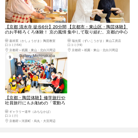
【京都 清水寺 徒歩6分】20分間
【京都市・東山区・陶芸体験】
のお手軽ろくろ体験！ 京の風情
集中して取り組む。京都の中心
を満喫しよう
で電動ろくろ体験
嘉祥窯（かしょうがま）陶芸教室
瑞光窯（ずいこうがま）東山工房店
口コミ(154)
口コミ(19)
京都府
祇園・東山・北白川周辺
京都府
祇園・東山・北白川周辺
9位
【京都・陶芸体験】修学旅行や
社員旅行にもお勧めの「電動ろ
くろ団体コース」
ギャラリー道半（みちなかば）
口コミ(1)
京都府
河原町・烏丸・大宮周辺