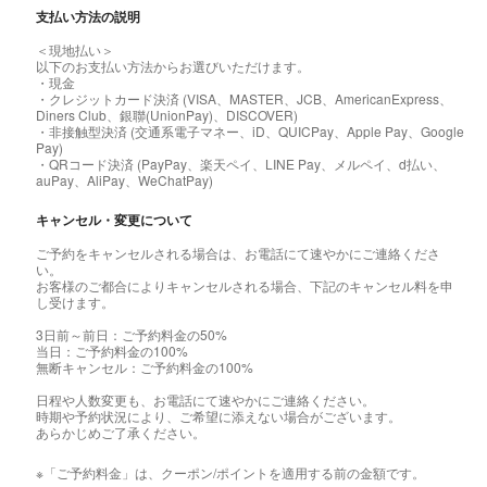
支払い方法の説明
＜現地払い＞
以下のお支払い方法からお選びいただけます。
・現金
・クレジットカード決済 (VISA、MASTER、JCB、AmericanExpress、
Diners Club、銀聯(UnionPay)、DISCOVER)
・非接触型決済 (交通系電子マネー、iD、QUICPay、Apple Pay、Google
Pay)
・QRコード決済 (PayPay、楽天ペイ、LINE Pay、メルペイ、d払い、
auPay、AliPay、WeChatPay)
キャンセル・変更について
ご予約をキャンセルされる場合は、お電話にて速やかにご連絡くださ
い。
お客様のご都合によりキャンセルされる場合、下記のキャンセル料を申
し受けます。
3日前～前日：ご予約料金の50%
当日：ご予約料金の100%
無断キャンセル：ご予約料金の100%
日程や人数変更も、お電話にて速やかにご連絡ください。
時期や予約状況により、ご希望に添えない場合がございます。
あらかじめご了承ください。
※「ご予約料金」は、クーポン/ポイントを適用する前の金額です。