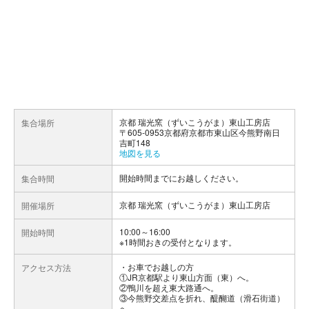
京都 瑞光窯（ずいこうがま）東山工房店
集合場所
〒605-0953京都府京都市東山区今熊野南日
吉町148
地図を見る
開始時間までにお越しください。
集合時間
京都 瑞光窯（ずいこうがま）東山工房店
開催場所
10:00～16:00
開始時間
※1時間おきの受付となります。
お車でお越しの方
アクセス方法
①JR京都駅より東山方面（東）へ。
②鴨川を超え東大路通へ。
③今熊野交差点を折れ、醍醐道（滑石街道）
へ。