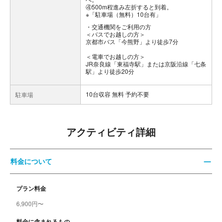
④500m程進み左折すると到着。
※「駐車場（無料）10台有」
交通機関をご利用の方
＜バスでお越しの方＞
京都市バス「今熊野」より徒歩7分
＜電車でお越しの方＞
JR奈良線「東福寺駅」または京阪沿線「七条
駅」より徒歩20分
10台収容 無料 予約不要
駐車場
アクティビティ詳細
料金について
プラン料金
6,900円〜
料金に含まれるもの