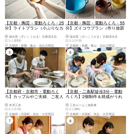
【京都・陶芸・電動ろくろ・25
【京都・陶芸・電動ろくろ・55
分】ライトプラン（小ぶりなカ
分】ズイコウプラン（作り放題
ップを作れるお手軽プラン）
で2個焼き上げの満足プラン）
瑞光窯（ずいこうがま）京都清水店
瑞光窯（ずいこうがま）京都清水店
口コミ(253)
口コミ(113)
京都府
祇園・東山・北白川周辺
京都府
祇園・東山・北白川周辺
5位
6位
【京都府・京都市・電動ろく
【京都・二条駅徒歩3分・電動
ろ】カップルやご夫婦、ご友人
ろくろ】2個制作＆焼成がうれ
同士でのペア体験プラン！京都
しい！電動ろくろ陶芸体験（60
米澤工房
工芸ルーム二条駅東
西陣の町家で体験（茶碗など1
分）
口コミ(110)
口コミ(89)
個）
京都府
河原町・烏丸・大宮周辺
京都府
河原町・烏丸・大宮周辺
7位
8位