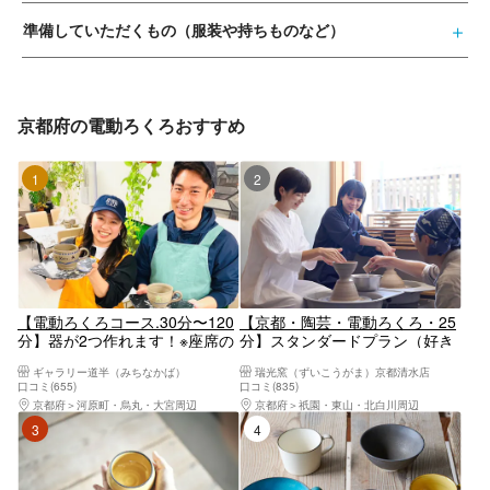
準備していただくもの（服装や持ちものなど）
京都府の電動ろくろおすすめ
1位
2位
【電動ろくろコース.30分〜120
【京都・陶芸・電動ろくろ・25
分】器が2つ作れます！※座席の
分】スタンダードプラン（好き
都合上見学は出来ません(5歳以
な形を丁寧に作れる人気のプラ
ギャラリー道半（みちなかば）
瑞光窯（ずいこうがま）京都清水店
下の未就学児は除く)、ご来店い
ン）
口コミ(655)
口コミ(835)
ただく人数分ご予約ください
京都府
河原町・烏丸・大宮周辺
京都府
祇園・東山・北白川周辺
3位
4位