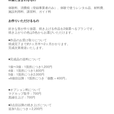
体験料、消費税（登録事業者のみ）、体験で使うレンタル品、材料費、
施設利用料、講習料、ガイド料
お作りいただけるもの
好きな形が作り放題、焼き上げる作品を2個選べるプランです。
焼き上がりの色は5色からお選びいただけます。
■作品のお受け取りについて
焼成完了まで約1ヶ月半〜2ヶ月かかります。
完成次第発送いたします。
■完成品の送料について
1個〜3個：1箇所につき1,200円
4個：1箇所につき1,600円
5個：1箇所につき2,000円
※6個目以降：1箇所につき「個数 × 400円」
■オプション料について
マグカップ取手：700円
黒縁仕上げ：700円
■3点目以降の焼き上げについて
追加1点につき＋2,200円