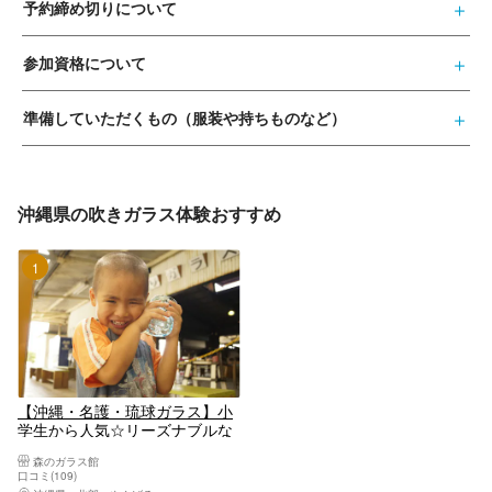
予約締め切りについて
参加資格について
準備していただくもの（服装や持ちものなど）
沖縄県の吹きガラス体験おすすめ
1位
【沖縄・名護・琉球ガラス】小
学生から人気☆リーズナブルな
でこぼこ琉球グラス作り（写真
森のガラス館
撮影サポート付き・見学無料）
口コミ(109)