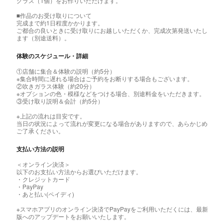
グラス（1個）をお作りいただけます。
■作品のお受け取りについて
完成まで約1日程度かかります。
ご都合の良いときに受け取りにお越しいただくか、完成次第発送いたし
ます（別途送料）。
体験のスケジュール・詳細
①店舗に集合＆体験の説明（約5分）
※集合時間に遅れる場合はご予約をお断りする場合もございます。
②吹きガラス体験（約20分）
※オプションの色・模様などをつける場合、別途料金をいただきます。
③受け取り説明＆会計（約5分）
※上記の流れは目安です。
当日の状況によって流れが変更になる場合がありますので、あらかじめ
ご了承ください。
支払い方法の説明
＜オンライン決済＞
以下のお支払い方法からお選びいただけます。
・クレジットカード
・PayPay
・あと払い(ペイディ)
※スマホアプリのオンライン決済でPayPayをご利用いただくには、最新
版へのアップデートをお願いいたします。