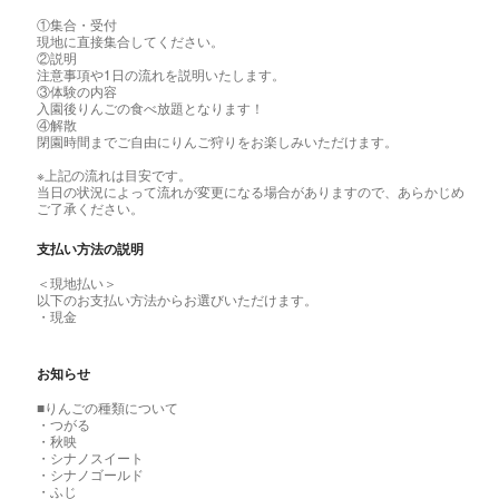
①集合・受付
現地に直接集合してください。
②説明
注意事項や1日の流れを説明いたします。
③体験の内容
入園後りんごの食べ放題となります！
④解散
閉園時間までご自由にりんご狩りをお楽しみいただけます。
※上記の流れは目安です。
当日の状況によって流れが変更になる場合がありますので、あらかじめ
ご了承ください。
支払い方法の説明
＜現地払い＞
以下のお支払い方法からお選びいただけます。
・現金
お知らせ
■りんごの種類について
・つがる
・秋映
・シナノスイート
・シナノゴールド
・ふじ